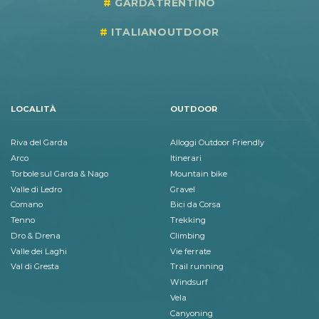
GARDATRENTINO
ITALIANOUTDOOR
LOCALITÀ
OUTDOOR
Riva del Garda
Alloggi Outdoor Friendly
Arco
Itinerari
Torbole sul Garda & Nago
Mountain bike
Valle di Ledro
Gravel
Comano
Bici da Corsa
Tenno
Trekking
Dro & Drena
Climbing
Valle dei Laghi
Vie ferrate
Val di Gresta
Trail running
Windsurf
Vela
Canyoning