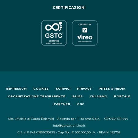
CERTIFICAZIONI
IMPRESSUM
COOKIES
SCRIVICI
PRIVACY
PRESS & MEDIA
ORGANIZZAZIONE TRASPARENTE
SALES
CHI SIAMO
PORTALE
PARTNER
CGC
Sito ufficiale di Garda Dolomiti – Azienda per il Turismo S.p.A. - +39 0464 554444 -
info@gardatrentino.it
C.F. e P. IVA 01855030225 - Cap. Soc. € 600.000,00 I.V. - REA N. 182762