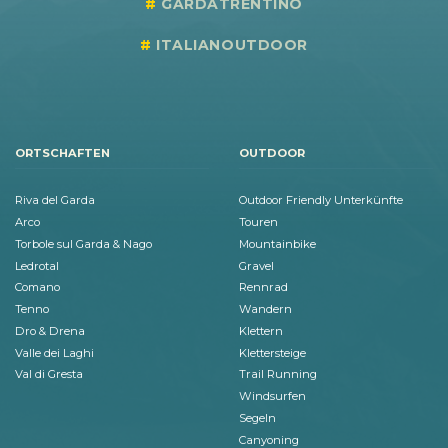
GARDATRENTINO
ITALIANOUTDOOR
ORTSCHAFTEN
OUTDOOR
Riva del Garda
Outdoor Friendly Unterkünfte
Arco
Touren
Torbole sul Garda & Nago
Mountainbike
Ledrotal
Gravel
Comano
Rennrad
Tenno
Wandern
Dro & Drena
Klettern
Valle dei Laghi
Klettersteige
Val di Gresta
Trail Running
Windsurfen
Segeln
Canyoning