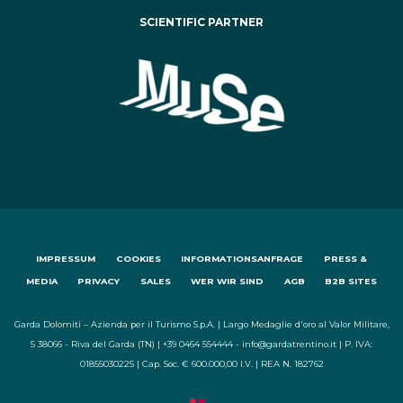
SCIENTIFIC PARTNER
IMPRESSUM
COOKIES
INFORMATIONSANFRAGE
PRESS &
MEDIA
PRIVACY
SALES
WER WIR SIND
AGB
B2B SITES
Garda Dolomiti – Azienda per il Turismo S.p.A. | Largo Medaglie d'oro al Valor Militare,
5 38066 - Riva del Garda (TN) | +39 0464 554444 - info@gardatrentino.it | P. IVA:
01855030225 | Cap. Soc. € 600.000,00 I.V. | REA N. 182762