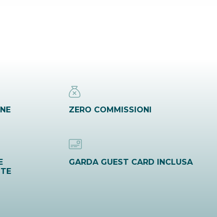
INE
ZERO COMMISSIONI
E
GARDA GUEST CARD INCLUSA
ITE