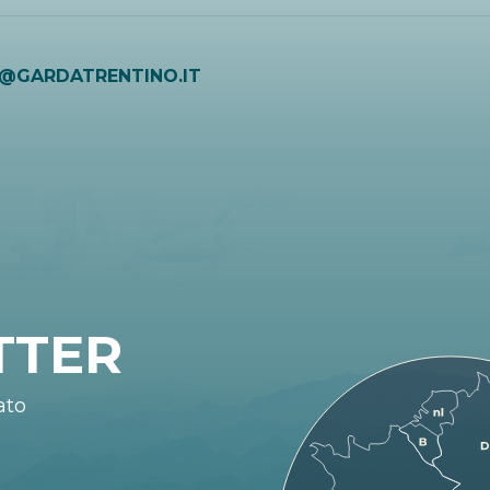
O@GARDATRENTINO.IT
TTER
ato