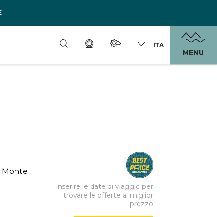
E
ITA
MENU
el Monte
inserire le date di viaggio per
trovare le offerte al miglior
prezzo