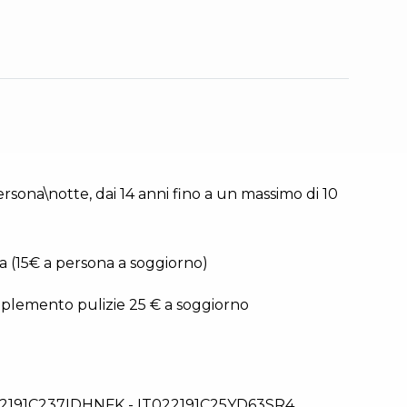
persona\notte, dai 14 anni fino a un massimo di 10
a (15€ a persona a soggiorno)
plemento pulizie 25 € a soggiorno
2191C237IDHNFK - IT022191C25YD63SR4