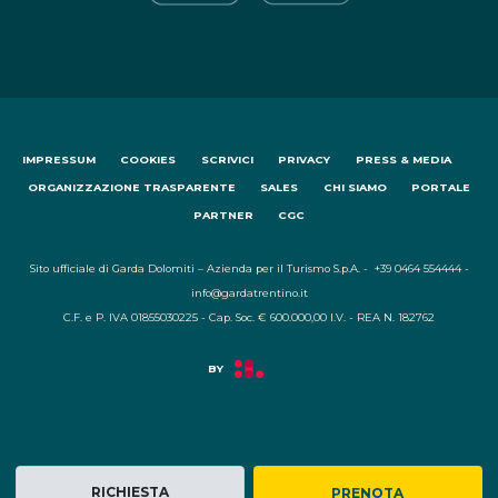
IMPRESSUM
COOKIES
SCRIVICI
PRIVACY
PRESS & MEDIA
ORGANIZZAZIONE TRASPARENTE
SALES
CHI SIAMO
PORTALE
PARTNER
CGC
Sito ufficiale di Garda Dolomiti – Azienda per il Turismo S.p.A. - +39 0464 554444 -
info@gardatrentino.it
C.F. e P. IVA 01855030225 - Cap. Soc. € 600.000,00 I.V. - REA N. 182762
RICHIESTA
PRENOTA