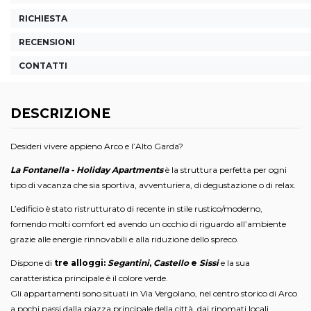
RICHIESTA
RECENSIONI
CONTATTI
DESCRIZIONE
Desideri vivere appieno Arco e l’Alto Garda?
La Fontanella - Holiday Apartments
è la struttura perfetta per ogni
tipo di vacanza che sia sportiva, avventuriera, di degustazione o di relax.
L’edificio è stato ristrutturato di recente in stile rustico/moderno,
fornendo molti comfort ed avendo un occhio di riguardo all’ambiente
grazie alle energie rinnovabili e alla riduzione dello spreco.
Dispone di
tre alloggi:
Segantini
,
Castello
e
Sissi
e la sua
caratteristica principale è il colore verde.
Gli appartamenti sono situati in Via Vergolano, nel centro storico di Arco
a pochi passi dalla piazza principale della città, dai rinomati locali,