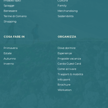
Prodotti tipici
Cultura
Spiagge
Family
Benessere
Merchandising
Terme di Comano
Sostenibilità
Shopping
COSA FARE IN
ORGANIZZA
Primavera
Dove dormire
Estate
Esperienze
Autunno
Proposte vacanza
Inverno
Garda Guest Card
Come arrivare
Trasporti & mobilità
Info point
Brochure
Workation