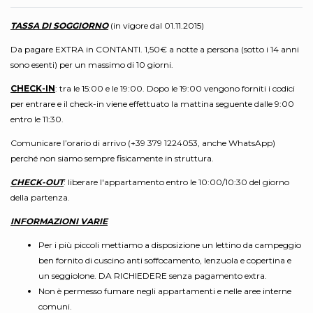
TASSA DI SOGGIORNO
(in vigore dal 01.11.2015)
Da pagare EXTRA in CONTANTI. 1,50€ a notte a persona (sotto i 14 anni
sono esenti) per un massimo di 10 giorni.
CHECK-IN
: tra le 15:00 e le 19:00. Dopo le 19:00 vengono forniti i codici
per entrare e il check-in viene effettuato la mattina seguente dalle 9:00
entro le 11:30.
Comunicare l’orario di arrivo (+39 379 1224053, anche WhatsApp)
perché non siamo sempre fisicamente in struttura.
CHECK-OUT
: liberare l'appartamento entro le 10:00/10:30 del giorno
della partenza.
INFORMAZIONI VARIE
Per i più piccoli mettiamo a disposizione un lettino da campeggio
ben fornito di cuscino anti soffocamento, lenzuola e copertina e
un seggiolone. DA RICHIEDERE senza pagamento extra.
Non è permesso fumare negli appartamenti e nelle aree interne
comuni.