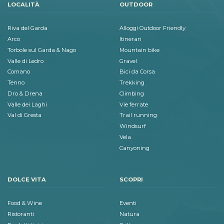
LOCALITÀ
OUTDOOR
Riva del Garda
Alloggi Outdoor Friendly
Arco
Itinerari
Torbole sul Garda & Nago
Mountain bike
Valle di Ledro
Gravel
Comano
Bici da Corsa
Tenno
Trekking
Dro & Drena
Climbing
Valle dei Laghi
Vie ferrate
Val di Gresta
Trail running
Windsurf
Vela
Canyoning
DOLCE VITA
SCOPRI
Food & Wine
Eventi
Ristoranti
Natura