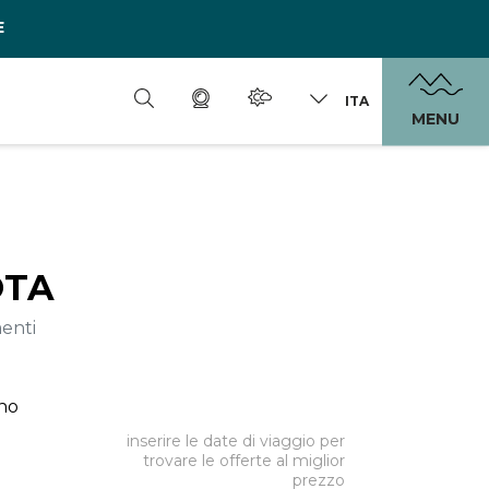
E
ITA
MENU
OTA
enti
ano
inserire le date di viaggio per
trovare le offerte al miglior
prezzo