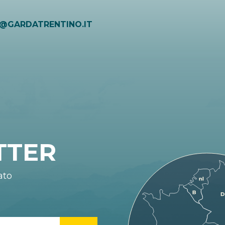
O@GARDATRENTINO.IT
TTER
ato