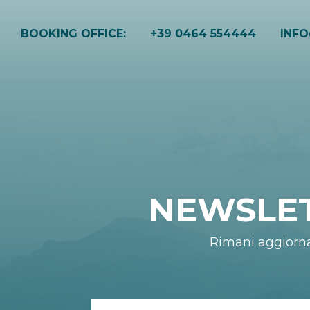
BOOKING OFFICE:
+39 0464 554444
INF
NEWSLE
Rimani aggiorn