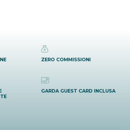
INE
ZERO COMMISSIONI
E
GARDA GUEST CARD INCLUSA
ITE