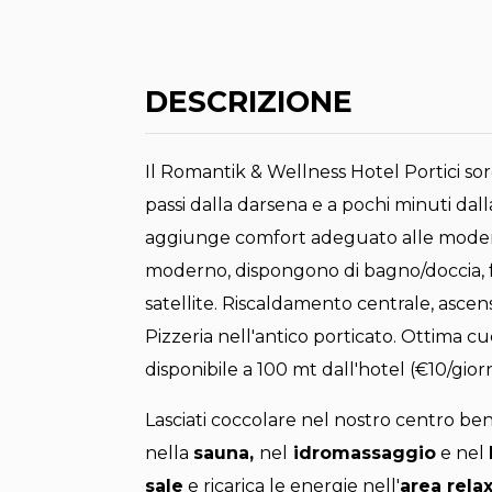
DESCRIZIONE
Il Romantik & Wellness Hotel Portici sor
passi dalla darsena e a pochi minuti dalla
aggiunge comfort adeguato alle moderne
moderno, dispongono di bagno/doccia, fo
satellite. Riscaldamento centrale, ascens
Pizzeria nell'antico porticato. Ottima c
disponibile a 100 mt dall'hotel (€10/gior
Lasciati coccolare nel nostro centro bene
nella
sauna,
nel
idromassaggio
e nel
sale
e ricarica le energie nell'
area rela