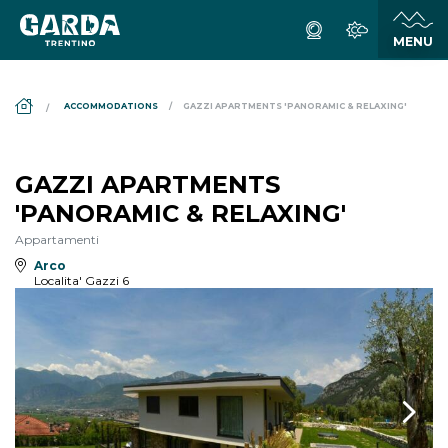
DS_BREADCRUMB.HOME
ACCOMMODATIONS
GAZZI APARTMENTS 'PANORAMIC & RELAXING'
GAZZI APARTMENTS
'PANORAMIC & RELAXING'
Appartamenti
Arco
Localita' Gazzi 6