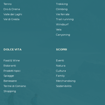
Tenno
Trekking
Dro & Drena
Climbing
Valle dei Laghi
Vie ferrate
Val di Gresta
Trail running
Windsurf
Vela
Canyoning
DOLCE VITA
SCOPRI
Food & Wine
Eventi
Ristoranti
Natura
Prodotti tipici
Cultura
Spiagge
Family
Benessere
Merchandising
Terme di Comano
Sostenibilità
Shopping