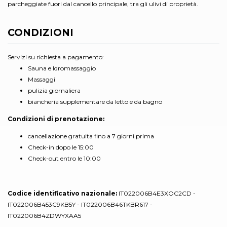
parcheggiate fuori dal cancello principale, tra gli ulivi di proprietà.
CONDIZIONI
Servizi su richiesta a pagamento:
Sauna e Idromassaggio
Massaggi
pulizia giornaliera
biancheria supplementare da letto e da bagno
Condizioni di prenotazione:
cancellazione gratuita fino a 7 giorni prima
Check-in dopo le 15:00
Check-out entro le 10:00
Codice identificativo nazionale:
IT022006B4E3XOC2CD -
IT022006B453C9KB5Y - IT022006B46TKBR617 -
IT022006B4ZDWYXAA5