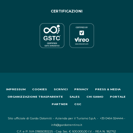
CERTIFICAZIONI
IMPRESSUM
COOKIES
SCRIVICI
PRIVACY
PRESS & MEDIA
ORGANIZZAZIONE TRASPARENTE
SALES
CHI SIAMO
PORTALE
PARTNER
CGC
Sito ufficiale di Garda Dolomiti – Azienda per il Turismo S.p.A. - +39 0464 554444 -
info@gardatrentino.it
C.F. e P. IVA 01855030225 - Cap. Soc. € 600.000,00 I.V. - REA N. 182762