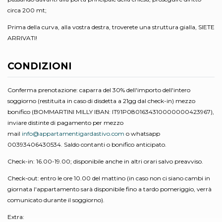
circa 200 mt;
Prima della curva, alla vostra destra, troverete una struttura gialla, SIETE
ARRIVATI!
CONDIZIONI
Conferma prenotazione: caparra del 30% dell'importo dell'intero
soggiorno (restituita in caso di disdetta a 21gg dal check-in) mezzo
bonifico (BOMMARTINI MILLY IBAN: IT91P0801634310000000423967),
inviare distinte di pagamento per mezzo
mail
info@appartamentigardastivo.com
o whatsapp
00393406430534. Saldo contanti o bonifico anticipato.
Check-in: 16.00-19.00; disponibile anche in altri orari salvo preavviso.
Check-out: entro le ore 10.00 del mattino (in caso non ci siano cambi in
giornata l'appartamento sarà disponibile fino a tardo pomeriggio, verrà
comunicato durante il soggiorno).
Extra: