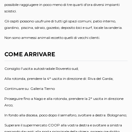
possibile raggiugere in poco meno di tre quarti d'ora diversi impianti
sciistici.
Gli ospiti possono usufruire di tutti gli spazi comuni, patio interno,
giardino, piscina, sdraio, gazebo, deposito bici e surf, locale lavanderia.
Non sono ammessi animali eccetto quelli di vecchi clienti.
COME ARRIVARE
Consiglio l'uscita autostradale Rovereto sud;
Alla rotonda, prendere la 4° uscita in direzione di: Riva del Garda;
Continuare su: Galleria Tierno
Proseguire fino a Nago e alla rotonda, prendere la 2° uscita in direzione
Arco;
In fondo alla discesa, poco dopo il semaforo, svoltare a destra: Bolognano;
Superare il supermercato COOP alla vostra destra e svoltare a sinistra
passando davanti alla porta principale della chiesa, proseguire diritto