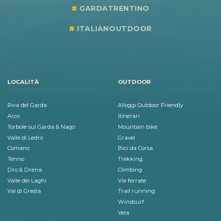
GARDATRENTINO
ITALIANOUTDOOR
LOCALITÀ
OUTDOOR
Riva del Garda
Alloggi Outdoor Friendly
Arco
Itinerari
Torbole sul Garda & Nago
Mountain bike
Valle di Ledro
Gravel
Comano
Bici da Corsa
Tenno
Trekking
Dro & Drena
Climbing
Valle dei Laghi
Vie ferrate
Val di Gresta
Trail running
Windsurf
Vela