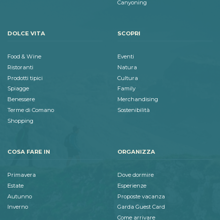
Canyoning
DOLCE VITA
SCOPRI
Food & Wine
Eventi
Ristoranti
Natura
Prodotti tipici
Cultura
Spiagge
Family
Benessere
Merchandising
Terme di Comano
Sostenibilità
Shopping
COSA FARE IN
ORGANIZZA
Primavera
Dove dormire
Estate
Esperienze
Autunno
Proposte vacanza
Inverno
Garda Guest Card
Come arrivare