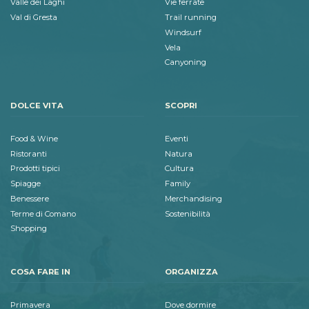
Valle dei Laghi
Vie ferrate
Val di Gresta
Trail running
Windsurf
Vela
Canyoning
DOLCE VITA
SCOPRI
Food & Wine
Eventi
Ristoranti
Natura
Prodotti tipici
Cultura
Spiagge
Family
Benessere
Merchandising
Terme di Comano
Sostenibilità
Shopping
COSA FARE IN
ORGANIZZA
Primavera
Dove dormire