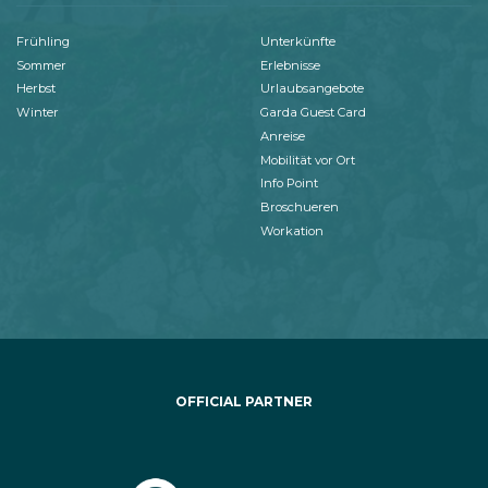
Frühling
Unterkünfte
Sommer
Erlebnisse
Herbst
Urlaubsangebote
Winter
Garda Guest Card
Anreise
Mobilität vor Ort
Info Point
Broschueren
Workation
OFFICIAL PARTNER