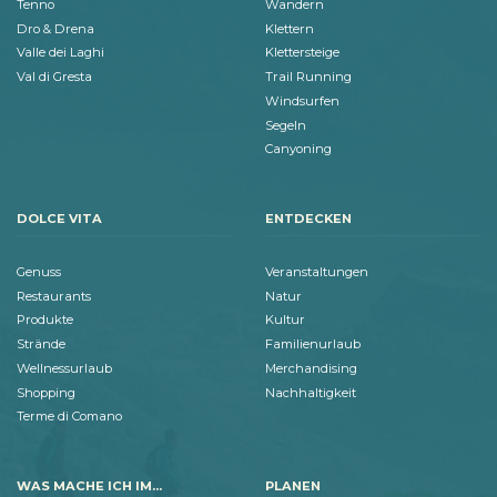
Tenno
Wandern
Dro & Drena
Klettern
Valle dei Laghi
Klettersteige
Val di Gresta
Trail Running
Windsurfen
Segeln
Canyoning
DOLCE VITA
ENTDECKEN
Genuss
Veranstaltungen
Restaurants
Natur
Produkte
Kultur
Strände
Familienurlaub
Wellnessurlaub
Merchandising
Shopping
Nachhaltigkeit
Terme di Comano
WAS MACHE ICH IM...
PLANEN