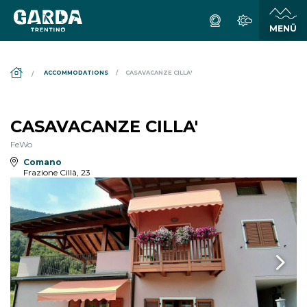
DS_BREADCRUMB.HOME
ACCOMMODATIONS
CASAVACANZE CILLA'
CASAVACANZE CILLA'
FeWo
Comano
Frazione Cillà, 23