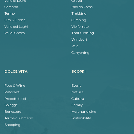
Valle di Ledro
Gravel
Comano
Bici da Corsa
Tenno
Trekking
Dro & Drena
Climbing
Valle dei Laghi
Vie ferrate
Val di Gresta
Trail running
Windsurf
Vela
Canyoning
DOLCE VITA
SCOPRI
Food & Wine
Eventi
Ristoranti
Natura
Prodotti tipici
Cultura
Spiagge
Family
Benessere
Merchandising
Terme di Comano
Sostenibilità
Shopping