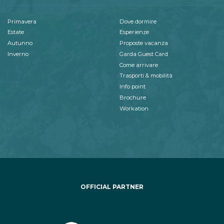
Primavera
Dove dormire
Estate
Esperienze
Autunno
Proposte vacanza
Inverno
Garda Guest Card
Come arrivare
Trasporti & mobilità
Info point
Brochure
Workation
OFFICIAL PARTNER