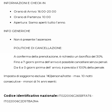
INFORMAZIONI E CHECK-IN
Orario di Arrivo: 16:00-20:00
Orario di Partenza: 10:00
Apertura: Siamo aperti tutto l’anno.
INFO GENERICHE
Non è presente l’ascensore.
POLITICHE DI CANCELLAZIONE:
A conferma della prenotazione, è richiesto un bonifico del 30%.
Fino a 7 giorni prima dell’arrivo è possibile cancellare senza penali.
Da 6 a 0 giorni prima dell’ arrivo, è prevista il 100% della penale.
Imposta di soggiorno esclusa: 1€/persona/notte - max. 10 notti
consecutive - minori di 14 anni esenti.
Codice identificativo nazionale:
IT022006C26S5FFAT6 -
IT022006C2D9TBAJN4