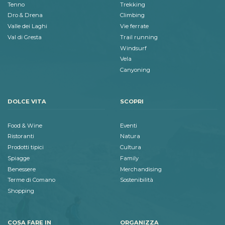
Tenno
Trekking
Dro & Drena
Climbing
Valle dei Laghi
Vie ferrate
Val di Gresta
Trail running
Windsurf
Vela
Canyoning
DOLCE VITA
SCOPRI
Food & Wine
Eventi
Ristoranti
Natura
Prodotti tipici
Cultura
Spiagge
Family
Benessere
Merchandising
Terme di Comano
Sostenibilità
Shopping
COSA FARE IN
ORGANIZZA