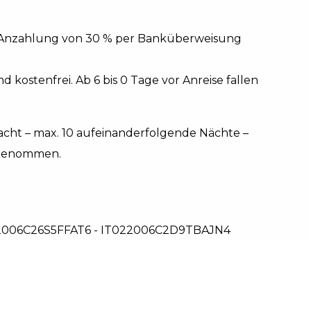
e Anzahlung von 30 % per Banküberweisung
d kostenfrei. Ab 6 bis 0 Tage vor Anreise fallen
Nacht – max. 10 aufeinanderfolgende Nächte –
usgenommen.
006C26S5FFAT6 - IT022006C2D9TBAJN4