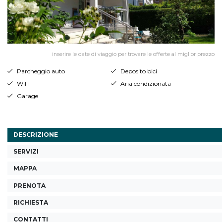
inserire le date di viaggio per trovare le offerte al miglior prezzo
Parcheggio auto
Deposito bici
WiFi
Aria condizionata
Garage
DESCRIZIONE
SERVIZI
MAPPA
PRENOTA
RICHIESTA
CONTATTI