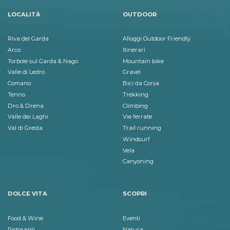
LOCALITÀ
OUTDOOR
Riva del Garda
Alloggi Outdoor Friendly
Arco
Itinerari
Torbole sul Garda & Nago
Mountain bike
Valle di Ledro
Gravel
Comano
Bici da Corsa
Tenno
Trekking
Dro & Drena
Climbing
Valle dei Laghi
Vie ferrate
Val di Gresta
Trail running
Windsurf
Vela
Canyoning
DOLCE VITA
SCOPRI
Food & Wine
Eventi
Ristoranti
Natura