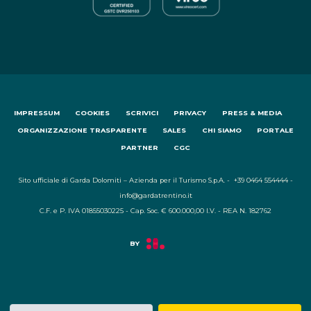
IMPRESSUM
COOKIES
SCRIVICI
PRIVACY
PRESS & MEDIA
ORGANIZZAZIONE TRASPARENTE
SALES
CHI SIAMO
PORTALE
PARTNER
CGC
Sito ufficiale di Garda Dolomiti – Azienda per il Turismo S.p.A. - +39 0464 554444 -
info@gardatrentino.it
C.F. e P. IVA 01855030225 - Cap. Soc. € 600.000,00 I.V. - REA N. 182762