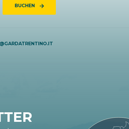
BUCHEN
O@GARDATRENTINO.IT
TTER