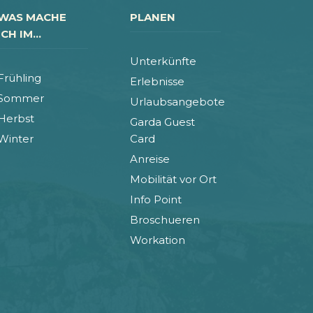
WAS MACHE
PLANEN
ICH IM...
Unterkünfte
Frühling
Erlebnisse
Sommer
Urlaubsangebote
Herbst
Garda Guest
Winter
Card
Anreise
Mobilität vor Ort
Info Point
Broschueren
Workation