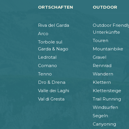
ORTSCHAFTEN
OUTDOOR
Riva del Garda
Outdoor Friendl
Unterkünfte
Arco
Touren
Torbole sul
Garda & Nago
Mountainbike
Ledrotal
Gravel
Comano
Rennrad
Tenno
Wandern
Dro & Drena
Klettern
Valle dei Laghi
Klettersteige
Val di Gresta
Trail Running
Windsurfen
Segeln
Canyoning