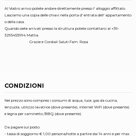
Al Vostro arrivo potete andare direttamente presso l' alloggio affittato.
Lasciamo una copia delle chiavi nella porta d' entrata dell' appartamento
o della casa.
Quando siete arrivati presso la struttura potete contattarci al +39-
3295453994 Mattia.
Grazie e Cordiali Saluti Fam. Rosa
CONDIZIONI
Nel prezzo sono compresi i consumi di acqua, luce, gas da cucina,
lenzuola, utilizzo lavatrice (dove presente), internet WiFi (dove presente)
e legna per caminetto /BBQ (dove presente).
Da pagare sul posto:
- tassa di soggiorno € 1,00 persona/notte a partire dai 14 anni e per max