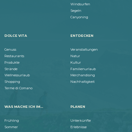
Windsurfen
Segeln
Canyoning
DOLCE VITA
ENTDECKEN
Genuss
Veranstaltungen
Restaurants
Natur
Produkte
Kultur
Strände
Familienurlaub
Wellnessurlaub
Merchandising
Shopping
Nachhaltigkeit
Terme di Comano
WAS MACHE ICH IM...
PLANEN
Frühling
Unterkünfte
Sommer
Erlebnisse