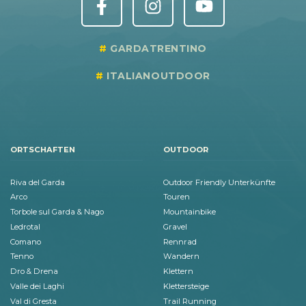
GARDATRENTINO
ITALIANOUTDOOR
ORTSCHAFTEN
OUTDOOR
Riva del Garda
Outdoor Friendly Unterkünfte
Arco
Touren
Torbole sul Garda & Nago
Mountainbike
Ledrotal
Gravel
Comano
Rennrad
Tenno
Wandern
Dro & Drena
Klettern
Valle dei Laghi
Klettersteige
Val di Gresta
Trail Running