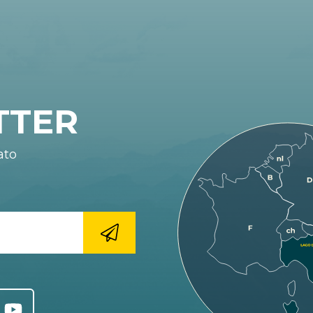
TTER
ato