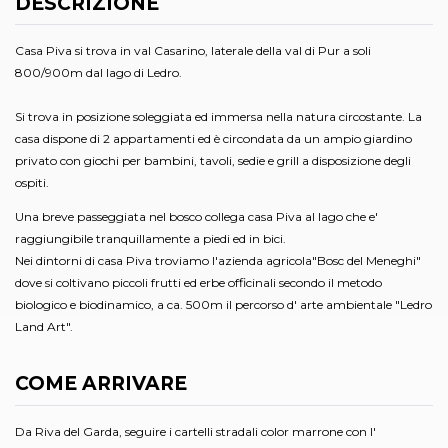
DESCRIZIONE
Casa Piva si trova in val Casarino, laterale della val di Pur a soli
800/900m dal lago di Ledro.
Si trova in posizione soleggiata ed immersa nella natura circostante. La
casa dispone di 2 appartamenti ed è circondata da un ampio giardino
privato con giochi per bambini, tavoli, sedie e grill a disposizione degli
ospiti.
Una breve passeggiata nel bosco collega casa Piva al lago che e'
raggiungibile tranquillamente a piedi ed in bici.
Nei dintorni di casa Piva troviamo l'azienda agricola"Bosc del Meneghi"
dove si coltivano piccoli frutti ed erbe officinali secondo il metodo
biologico e biodinamico, a ca. 500m il percorso d' arte ambientale "Ledro
Land Art".
COME ARRIVARE
Da Riva del Garda, seguire i cartelli stradali color marrone con l'