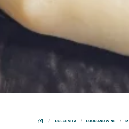
DS_BREADCRUMB.HOME
DOLCE VITA
FOOD AND WINE
M