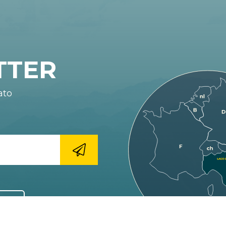
TTER
ato