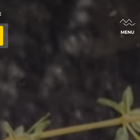
E
MENU