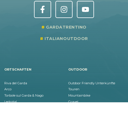
GARDATRENTINO
ITALIANOUTDOOR
ORTSCHAFTEN
OUTDOOR
Riva del Garda
Outdoor Friendly Unterkünfte
Arco
Touren
Torbole sul Garda & Nago
Mountainbike
Ledrotal
Gravel
Comano
Rennrad
Tenno
Wandern
Dro & Drena
Klettern
Valle dei Laghi
Klettersteige