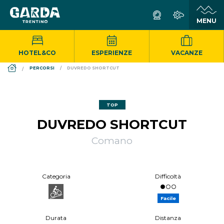
HOTEL&CO
ESPERIENZE
VACANZE
DS_BREADCRUMB.HOME
PERCORSI
DUVREDO SHORTCUT
TOP
DUVREDO SHORTCUT
Comano
Categoria
Difficoltà
Facile
Durata
Distanza