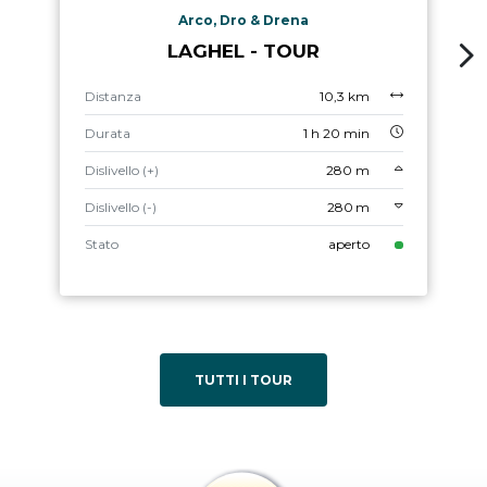
Arco, Dro & Drena
LAGHEL - TOUR
Distanza
10,3 km
Durata
1 h 20 min
Dislivello (+)
280 m
Dislivello (-)
280 m
Stato
aperto
TUTTI I TOUR