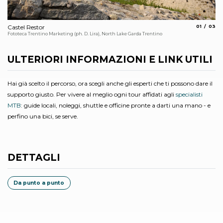
aria.slide_
aria.s
Castel Restor
01
03
I 
Fototeca Trentino Marketing (ph. D. Lira), North Lake Garda Trentino
Arc
ULTERIORI INFORMAZIONI E LINK UTILI
Hai già scelto il percorso, ora scegli anche gli esperti che ti possono dare il
supporto giusto. Per vivere al meglio ogni tour affidati agli
specialisti
MTB
: guide locali, noleggi, shuttle e officine pronte a darti una mano - e
perfino una bici, se serve.
DETTAGLI
Da punto a punto