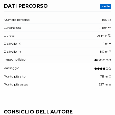
DATI PERCORSO
Facile
Numero percorso
1804a
Lunghezza
1,1 km
Durata
05 min
Dislivello (+)
1 m
Dislivello (-)
80 m
Impegno fisico
Paesaggio
Punto più alto
711 m
Punto più basso
627 m
CONSIGLIO DELL'AUTORE