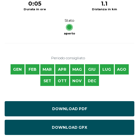
0:05
1.1
Durata in ore
Distanza in km
Stato
aperto
Periodo consigliato
GEN
FEB
MAR
APR
MAG
GIU
LUG
AGO
SET
OTT
NOV
DEC
DOWNLOAD PDF
DOWNLOAD GPX