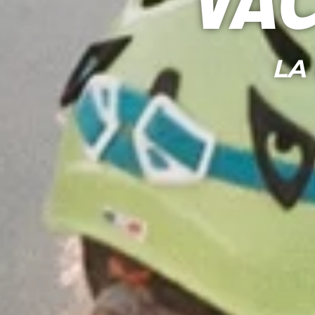
Vac
LA