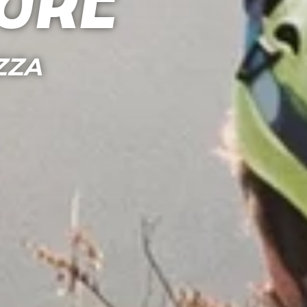
cure
ZZA