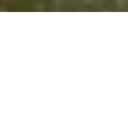
DS_BREADCRUMB.HOME
OUTDOOR
PESCA
FISHING LODGE
TRENTINO FISHING LODGE
gli alloggi per chi ama la pesca
Pacchetti a tema, vicinanza agli spot di pesca più suggestivi,
deposito attrezzatura e area lavaggio: gli alloggi di Trentino
Fishing Lodge sono a misura di pescatore! In queste
strutture sai di trovare tutto quello che ti serve per la tua
vacanza all’insegna della pesca, dai cosciali al kit esche