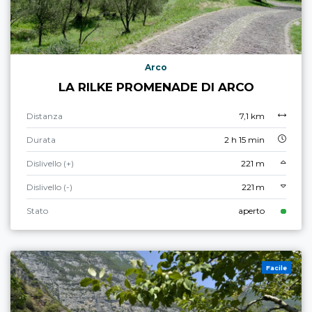
Arco
LA RILKE PROMENADE DI ARCO
Distanza
7,1 km
Durata
2 h 15 min
Dislivello (+)
221 m
Dislivello (-)
221 m
Stato
aperto
Facile