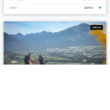
Stato
aperto
Difficile
Arco, Comano, Valle dei Laghi, Dro & Drena
LOMASO EXPLORER - TOUR
Distanza
51,2 km