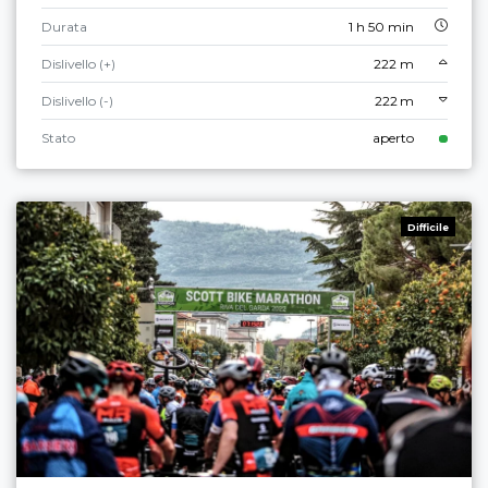
Durata
1 h 50 min
Dislivello (+)
222 m
Dislivello (-)
222 m
Stato
aperto
Difficile