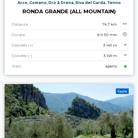
Arco, Comano, Dro & Drena, Riva del Garda, Tenno
RONDA GRANDE (ALL MOUNTAIN)
Distanza
74,7 km
Durata
6 h 30 min
Dislivello (+)
3.149 m
Dislivello (-)
3.149 m
Stato
aperto
Facile