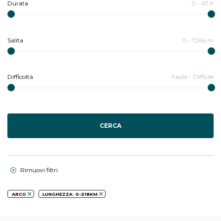
Durata
0
-
47
h
Salita
0
-
7266
m
Difficoltà
Facile
-
Difficile
CERCA
Rimuovi filtri
ARCO
LUNGHEZZA: 0-218KM