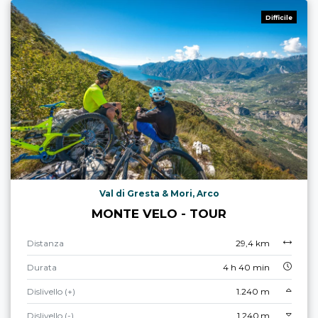
Difficile
Val di Gresta & Mori, Arco
MONTE VELO - TOUR
Distanza
29,4 km
Durata
4 h 40 min
Dislivello (+)
1.240 m
Dislivello (-)
1.240 m