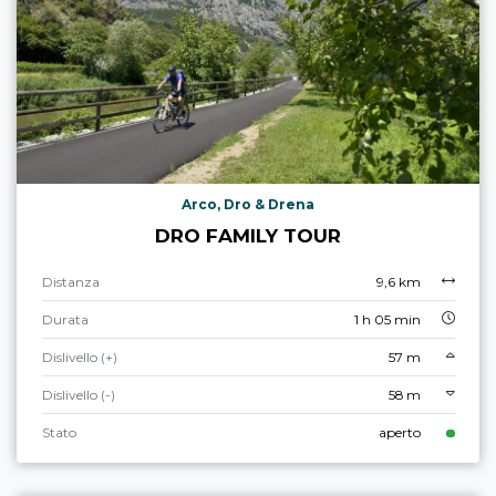
Arco, Dro & Drena
DRO FAMILY TOUR
Distanza
9,6 km
Durata
1 h 05 min
Dislivello (+)
57 m
Dislivello (-)
58 m
Stato
aperto