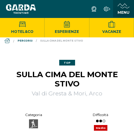
HOTEL&CO
ESPERIENZE
VACANZE
DS_BREADCRUMB.HOME
PERCORSI
SULLA CIMA DEL MONTE STIVO
TOP
SULLA CIMA DEL MONTE
STIVO
Val di Gresta & Mori, Arco
Categoria
Difficoltà
Medio