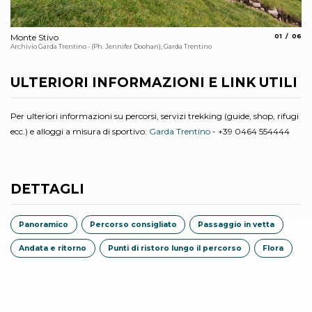
aria.slide_
aria.s
Monte Stivo
01
06
Vi
Archivio Garda Trentino - (Ph. Jennifer Doohan), Garda Trentino
Arc
ULTERIORI INFORMAZIONI E LINK UTILI
Per ulteriori informazioni su percorsi, servizi trekking (guide, shop, rifugi
ecc.) e alloggi a misura di sportivo:
Garda Trentino
- +39 0464 554444
DETTAGLI
Panoramico
Percorso consigliato
Passaggio in vetta
Andata e ritorno
Punti di ristoro lungo il percorso
Flora