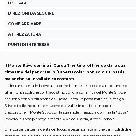
DETTAGLI
DIREZIONI DA SEGUIRE
COME ARRIVARE
ATTREZZATURA
PUNTI DI INTERESSE
Il Monte Stivo domina il Garda Trentino, offrendo dalla sua
cima uno dei panorami più spettacolari non solo sul Garda
ma anche sulle vallate circostanti
L'itinerario porta in breve a superare il limite del bosco e a raggiungere
gli ampi pascoli che contraddistinguono la sommità del Monte Stivo e
che sono ben visibili anche dal Basso Sarca. In prossimità della malga
Stivo è facile incontrare mucche e cavalli, simpatici compagni
d'escursione. Il Monte Stivo con la sua mole massiccia domina la "Busa"
(ovvero la zona pianeggiante tra Riva del Garda, Arco e Torbole).
L'importanza per la gente del luogo è testimoniata anche da modi di dire
ricorrenti nel dialetto locale, dove il Monte Stivo è protagonista, per