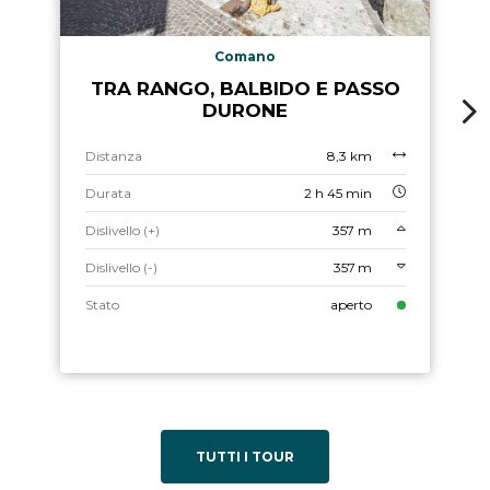
Comano
TRA RANGO, BALBIDO E PASSO
DURONE
Distanza
8,3 km
Durata
2 h 45 min
Dislivello (+)
357 m
Dislivello (-)
357 m
Stato
aperto
TUTTI I TOUR