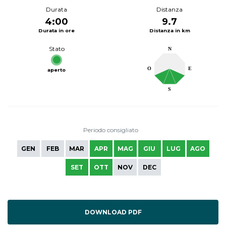
Durata
Distanza
4:00
9.7
Durata in ore
Distanza in km
Stato
N
O
E
aperto
S
Periodo consigliato
GEN
FEB
MAR
APR
MAG
GIU
LUG
AGO
SET
OTT
NOV
DEC
DOWNLOAD PDF