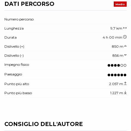
DATI PERCORSO
Medio
Numero percorso
Lunghezza
9,7 km
Durata
4 h 00 min
Dislivello (+)
850 m
Dislivello (-)
856 m
Impegno fisico
Paesaggio
Punto più alto
2.057 m
Punto più basso
1.227 m
CONSIGLIO DELL'AUTORE