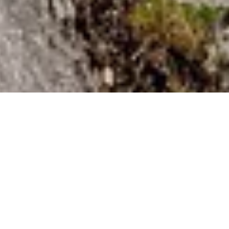
DS_BREADCRUMB.HOME
OUTDOOR
OUTDOOR EXPERIENCE
IL TOP DEL TOP: LE AVVENTURE
OUTDOOR PIÙ ELETTRIZZANTI
La playlist degli sportivi del Garda Trentino