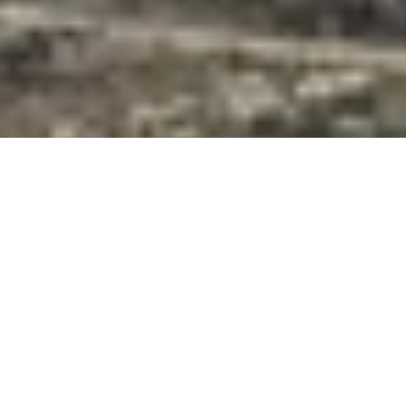
LE FALESIE DEL GARDA TRENTINO
Tra magnesite, moschettoni e montagne
Negli anni ’80 la gente del posto ha scalato la