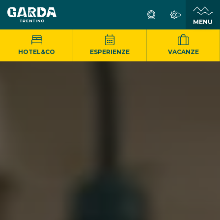
MENU
HOTEL&CO
ESPERIENZE
VACANZE