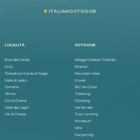
ITALIANOUTDOOR
LOCALITÀ
OUTDOOR
Riva del Garda
Alloggi Outdoor Friendly
Arco
Itinerari
Torbole sul Garda & Nago
Mountain bike
Valle di Ledro
Gravel
Comano
Bici da Corsa
Tenno
Trekking
Dro & Drena
Climbing
Valle dei Laghi
Vie ferrate
Val di Gresta
Trail running
Windsurf
Vela
Canyoning