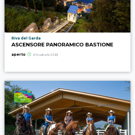
Località punto di interesse
Riva del Garda
ASCENSORE PANORAMICO BASTIONE
aperto
(Chiude alle 23:30)