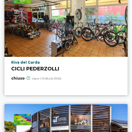
Località punto di interesse
Riva del Garda
CICLI PEDERZOLLI
chiuso
(Apre il 10.08 alle 09:00)