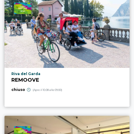
Località punto di interesse
Riva del Garda
REMOOVE
chiuso
(Apre il 10.08 alle 09:00)