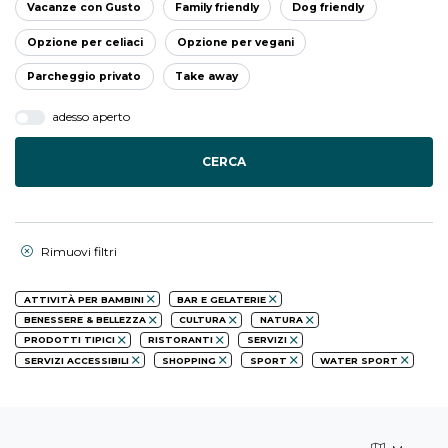
Vacanze con Gusto
Family friendly
Dog friendly
Opzione per celiaci
Opzione per vegani
Parcheggio privato
Take away
adesso aperto
CERCA
Rimuovi filtri
ATTIVITÀ PER BAMBINI
BAR E GELATERIE
BENESSERE & BELLEZZA
CULTURA
NATURA
PRODOTTI TIPICI
RISTORANTI
SERVIZI
SERVIZI ACCESSIBILI
SHOPPING
SPORT
WATER SPORT