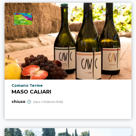
Località punto di interesse
Comano Terme
MASO CALIARI
chiuso
(Apre il 10.08 alle 09:00)