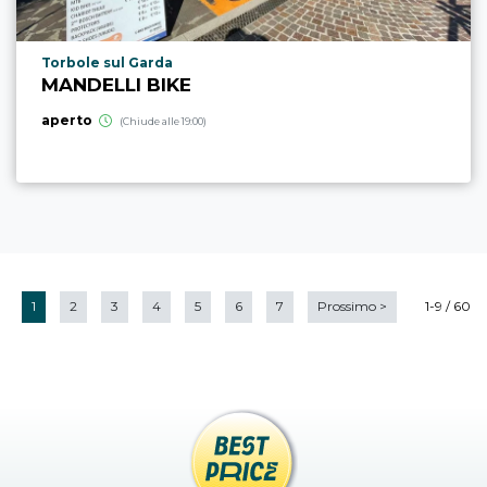
Località punto di interesse
Torbole sul Garda
MANDELLI BIKE
aperto
(Chiude alle 19:00)
1
2
3
4
5
6
7
Prossimo
>
1-9 / 60