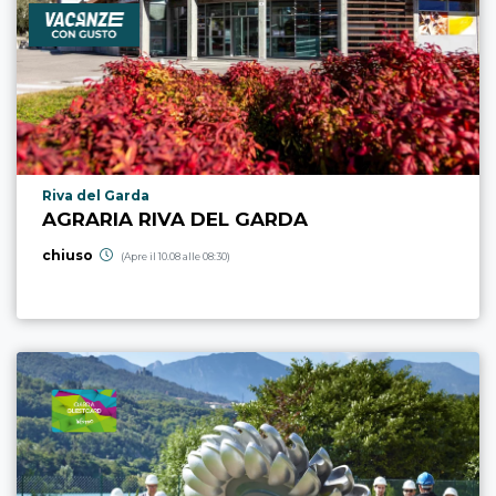
Località punto di interesse
Riva del Garda
AGRARIA RIVA DEL GARDA
chiuso
(Apre il 10.08 alle 08:30)