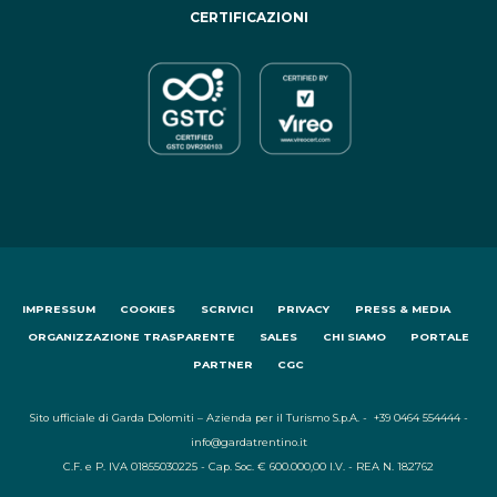
CERTIFICAZIONI
IMPRESSUM
COOKIES
SCRIVICI
PRIVACY
PRESS & MEDIA
ORGANIZZAZIONE TRASPARENTE
SALES
CHI SIAMO
PORTALE
PARTNER
CGC
Sito ufficiale di Garda Dolomiti – Azienda per il Turismo S.p.A. - +39 0464 554444 -
info@gardatrentino.it
C.F. e P. IVA 01855030225 - Cap. Soc. € 600.000,00 I.V. - REA N. 182762