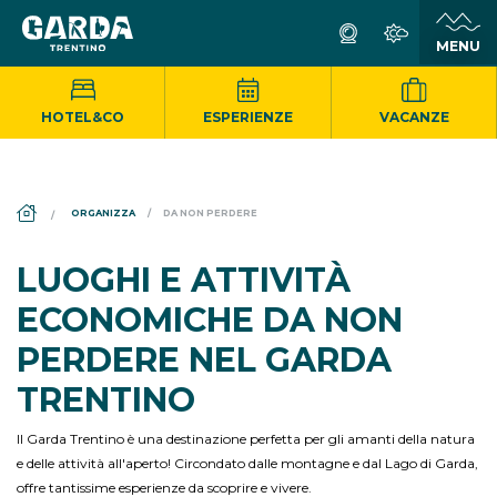
HOTEL&CO
ESPERIENZE
VACANZE
DS_BREADCRUMB.HOME
ORGANIZZA
DA NON PERDERE
LUOGHI E ATTIVITÀ
ECONOMICHE DA NON
PERDERE NEL GARDA
TRENTINO
Il Garda Trentino è una destinazione perfetta per gli amanti della natura
e delle attività all'aperto! Circondato dalle montagne e dal Lago di Garda,
offre tantissime esperienze da scoprire e vivere.