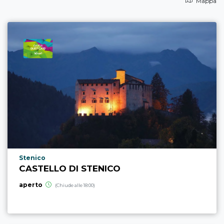
Mappa
Località punto di interesse
Stenico
CASTELLO DI STENICO
aperto
(Chiude alle 18:00)