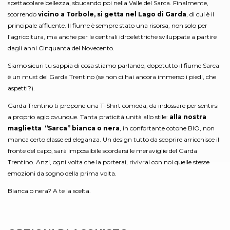
spettacolare bellezza, sbucando poi nella Valle del Sarca. Finalmente,
scorrendo
vicino a Torbole, si getta nel Lago di Garda
, di cui è il
principale affluente. Il fiume è sempre stato una risorsa, non solo per
l’agricoltura, ma anche per le centrali idroelettriche sviluppate a partire
dagli anni Cinquanta del Novecento.
Siamo sicuri tu sappia di cosa stiamo parlando, dopotutto il fiume Sarca
è un must del Garda Trentino (se non ci hai ancora immerso i piedi, che
aspetti?).
Garda Trentino ti propone una T-Shirt comoda, da indossare per sentirsi
a proprio agio ovunque. Tanta praticità unità allo stile:
alla nostra
maglietta “Sarca” bianca o nera
, in confortante cotone BIO, non
manca certo classe ed eleganza. Un design tutto da scoprire arricchisce il
fronte del capo, sarà impossibile scordarsi le meraviglie del Garda
Trentino. Anzi, ogni volta che la porterai, rivivrai con noi quelle stesse
emozioni da sogno della prima volta.
Bianca o nera? A te la scelta.