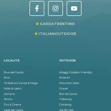
GARDATRENTINO
ITALIANOUTDOOR
LOCALITÀ
OUTDOOR
Riva del Garda
Alloggi Outdoor Friendly
Arco
Itinerari
Torbole sul Garda & Nago
Mountain bike
Valle di Ledro
Gravel
Comano
Bici da Corsa
Tenno
Trekking
Dro & Drena
Climbing
Valle dei Laghi
Vie ferrate