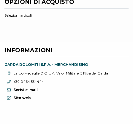
OPZIONI DI ACQUISTO
Selezioni articoli
INFORMAZIONI
GARDA DOLOMITI S.P.A. - MERCHANDISING
Località:
Largo Medaglie D'Oro Al Valor Militare, 5 Riva del Garda
Telefono:
+39 0464 554444
Scrivi e-mail
Sito web:
Sito web