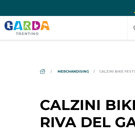
DS_BREADCRUMB.HOME
MERCHANDISING
CALZINI BIKE FEST
CALZINI BIK
RIVA DEL G