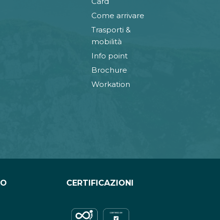
Card
Come arrivare
Trasporti &
mobilità
Info point
Brochure
Workation
CO
CERTIFICAZIONI