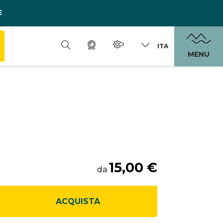
E
ITA
MENU
15,00 €
da
ACQUISTA