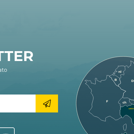
TTER
ato