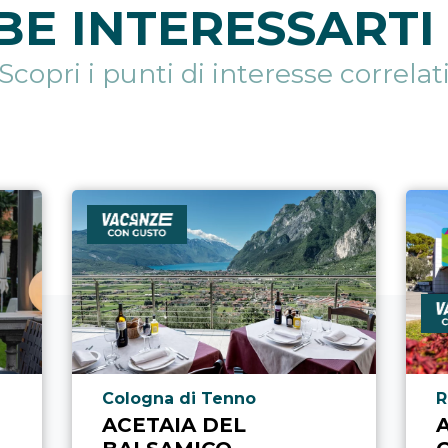
E INTERESSARTI 
Scopri i punti di interesse correlat
Località punto di interesse
L
Cologna di Tenno
R
ACETAIA DEL