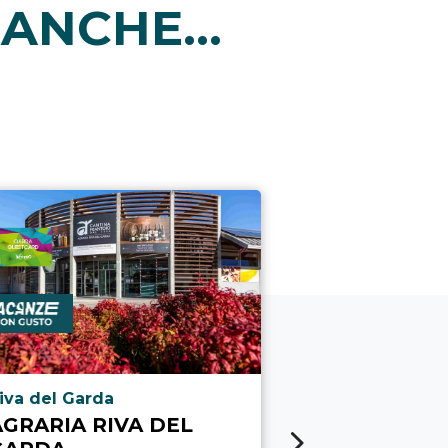
ANCHE...
i
ocalità punto di interesse
Località punto
iva del Garda
Tenno
AGRARIA RIVA DEL
CALVOLA