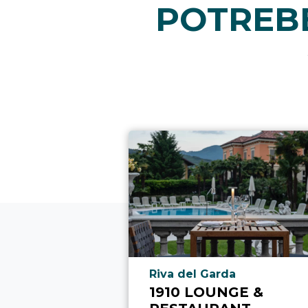
POTREBB
Località punto di interesse
Riva del Garda
1910 LOUNGE &