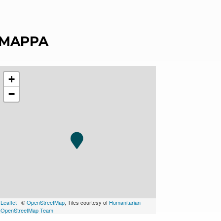
MAPPA
+
−
Leaflet
| ©
OpenStreetMap
, Tiles courtesy of
Humanitarian
OpenStreetMap Team