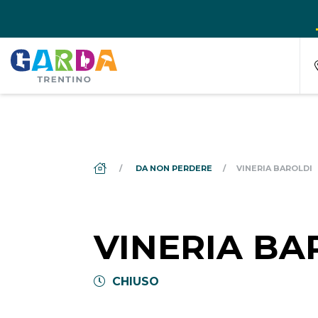
DS_BREADCRUMB.HOME
DA NON PERDERE
VINERIA BAROLDI
VINERIA BA
CHIUSO