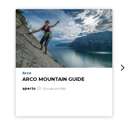
Località punto di interesse
Arco
ARCO MOUNTAIN GUIDE
aperto
(Chiude alle 19:00)