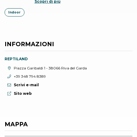
Scopri di più
Indoor
INFORMAZIONI
REPTILAND
Località:
Piazza Garibaldi 1 - 38066 Riva del Garda
Telefono:
+39 348 794 8389
Scrivi e-mail
Sito web:
Sito web
MAPPA