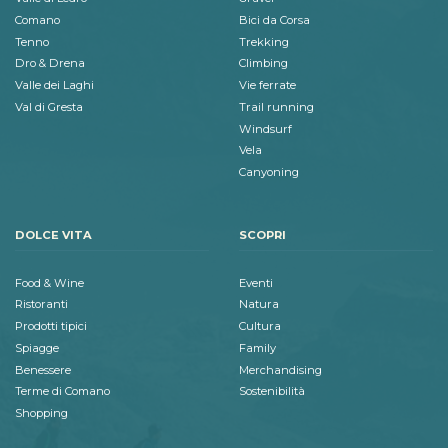
Comano
Bici da Corsa
Tenno
Trekking
Dro & Drena
Climbing
Valle dei Laghi
Vie ferrate
Val di Gresta
Trail running
Windsurf
Vela
Canyoning
DOLCE VITA
SCOPRI
Food & Wine
Eventi
Ristoranti
Natura
Prodotti tipici
Cultura
Spiagge
Family
Benessere
Merchandising
Terme di Comano
Sostenibilità
Shopping