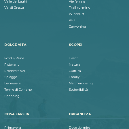
Valle dei Laghi
Vie ferrate
Val di Gresta
Trail running
Windsurf
Vela
Canyoning
DOLCE VITA
SCOPRI
Food & Wine
Eventi
Ristoranti
Natura
Prodotti tipici
Cultura
Spiagge
Family
Benessere
Merchandising
Terme di Comano
Sostenibilità
Shopping
COSA FARE IN
ORGANIZZA
Primavera
Dove dormire