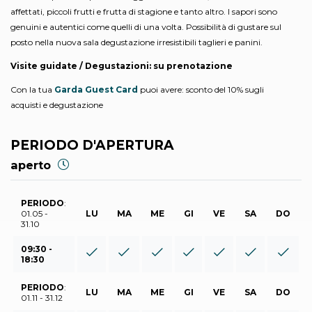
affettati, piccoli frutti e frutta di stagione e tanto altro. I sapori sono
genuini e autentici come quelli di una volta. Possibilità di gustare sul
posto nella nuova sala degustazione irresistibili taglieri e panini.
Visite guidate / Degustazioni: su prenotazione
Con la tua
Garda Guest Card
puoi avere: sconto del 10% sugli
acquisti e degustazione
PERIODO D'APERTURA
aperto
PERIODO
:
01.05 -
LU
MA
ME
GI
VE
SA
DO
31.10
09:30 -
18:30
PERIODO
:
LU
MA
ME
GI
VE
SA
DO
01.11 - 31.12