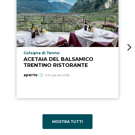
Località punto di interesse
Cologna di Tenno
ACETAIA DEL BALSAMICO
TRENTINO RISTORANTE
aperto
(Chiude alle 21:00)
MOSTRA TUTTI