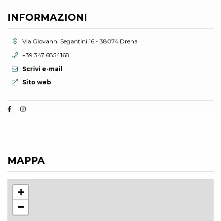
INFORMAZIONI
Località:
Via Giovanni Segantini 16 - 38074 Drena
Telefono:
+39 347 6854168
Scrivi e-mail
Sito web:
Sito web
MAPPA
+
−