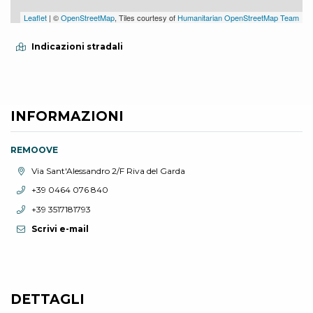
Leaflet
| ©
OpenStreetMap
, Tiles courtesy of
Humanitarian OpenStreetMap Team
Indicazioni stradali
INFORMAZIONI
REMOOVE
Località:
Via Sant'Alessandro 2/F Riva del Garda
Telefono:
+39 0464 076 840
Telefono:
+39 3517181793
Scrivi e-mail
DETTAGLI