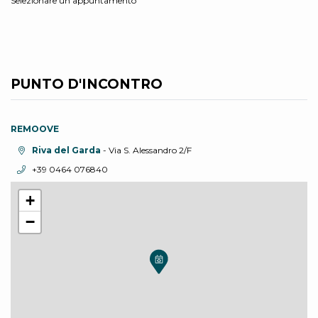
Selezionare un appuntamento
PUNTO D'INCONTRO
REMOOVE
Località:
Riva del Garda
- Via S. Alessandro 2/F
Telefono:
+39 0464 076840
+
−