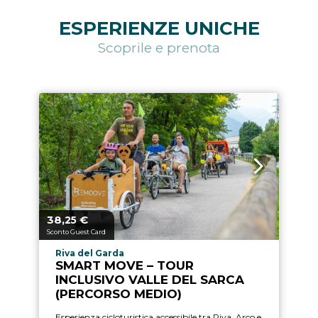
ESPERIENZE UNICHE
Scoprile e prenota
38,
€
Prezzo a partire da
25
Sconto Guest Card
Località esperienza
Riva del Garda
SMART MOVE – TOUR
INCLUSIVO VALLE DEL SARCA
(PERCORSO MEDIO)
Esperienza cicloturistica accessibile tra Riva, Arco e