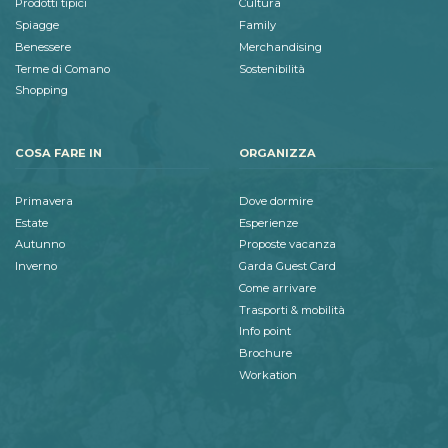
Prodotti tipici
Cultura
Spiagge
Family
Benessere
Merchandising
Terme di Comano
Sostenibilità
Shopping
COSA FARE IN
ORGANIZZA
Primavera
Dove dormire
Estate
Esperienze
Autunno
Proposte vacanza
Inverno
Garda Guest Card
Come arrivare
Trasporti & mobilità
Info point
Brochure
Workation