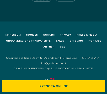
IMPRESSUM
COOKIES
SCRIVICI
PRIVACY
PRESS & MEDIA
ORGANIZZAZIONE TRASPARENTE
SALES
CHI SIAMO
PORTALE
PARTNER
CGC
Sito ufficiale di Garda Dolomiti – Azienda per il Turismo S.p.A. - +39 0464 554444 -
info@gardatrentino.it
C.F. e P. IVA 01855030225 - Cap. Soc. € 600.000,00 I.V. - REA N. 182762
PRENOTA ONLINE