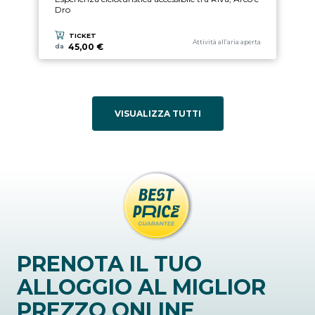
Dro
TICKET
Categoria esperienza
Attività all’aria aperta
45,00 €
da
VISUALIZZA TUTTI
PRENOTA IL TUO
ALLOGGIO AL MIGLIOR
PREZZO ONLINE