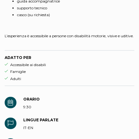
guida accompagnatrice
supporto tecnico
casco (su richiesta)
L’esperienza è accessibile a persone con disabilità motorie, visive e uditive.
ADATTO PER
Esperienza adatta per
Accessibile ai disabili
Esperienza adatta per
Famiglie
Esperienza adatta per
Adulti
ORARIO
9:30
LINGUE PARLATE
IT-EN