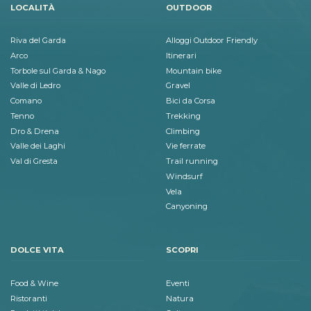
LOCALITÀ
OUTDOOR
Riva del Garda
Alloggi Outdoor Friendly
Arco
Itinerari
Torbole sul Garda & Nago
Mountain bike
Valle di Ledro
Gravel
Comano
Bici da Corsa
Tenno
Trekking
Dro & Drena
Climbing
Valle dei Laghi
Vie ferrate
Val di Gresta
Trail running
Windsurf
Vela
Canyoning
DOLCE VITA
SCOPRI
Food & Wine
Eventi
Ristoranti
Natura