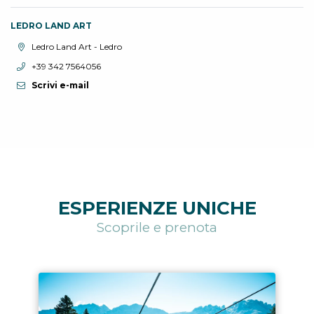
LEDRO LAND ART
Località:
Ledro Land Art - Ledro
Telefono:
+39 342 7564056
Scrivi e-mail
ESPERIENZE UNICHE
Scoprile e prenota