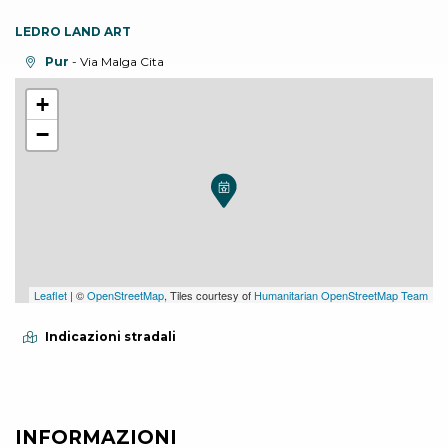
LEDRO LAND ART
Località:
Pur
- Via Malga Cita
+
−
Leaflet
| ©
OpenStreetMap
, Tiles courtesy of
Humanitarian OpenStreetMap Team
Indicazioni stradali
INFORMAZIONI