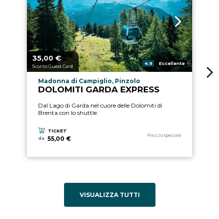
35,
€
1
Prezzo a partire da
Pre
00
Valutazione:
4.9
Eccellente
Sconto Guest Card
Sc
Località esperienza
Madonna di Campiglio, Pinzolo
DOLOMITI GARDA EXPRESS
Dal Lago di Garda nel cuore delle Dolomiti di
Brenta con lo shuttle.
TICKET
Categoria esperienza
Prezzo speciale
55,00 €
da
VISUALIZZA TUTTI