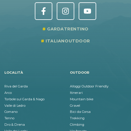
GARDATRENTINO
ITALIANOUTDOOR
LOCALITÀ
OUTDOOR
Riva del Garda
Alloggi Outdoor Friendly
Arco
Itinerari
Torbole sul Garda & Nago
Mountain bike
Valle di Ledro
Gravel
Comano
Bici da Corsa
Tenno
Trekking
Dro & Drena
Climbing
Valle dei Laghi
Vie ferrate