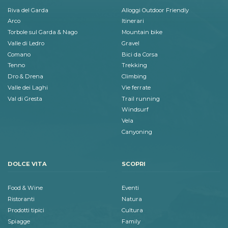
Riva del Garda
Alloggi Outdoor Friendly
Arco
Itinerari
Torbole sul Garda & Nago
Mountain bike
Valle di Ledro
Gravel
Comano
Bici da Corsa
Tenno
Trekking
Dro & Drena
Climbing
Valle dei Laghi
Vie ferrate
Val di Gresta
Trail running
Windsurf
Vela
Canyoning
DOLCE VITA
SCOPRI
Food & Wine
Eventi
Ristoranti
Natura
Prodotti tipici
Cultura
Spiagge
Family