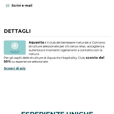
Scrivi e-mail
DETTAGLI
Aquavita
è il club del benessere naturale a Comano:
strutture selezionate per chi cerca relax, accoglienza
autentica e momenti rigeneranti a contatto con la
natura.
Per gli ospiti delle strutture di Aquavita Hospitality Club
sconto del
50%
su esperienze selezionate.
Scopri di più