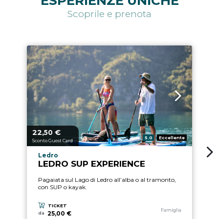
ESPERIENZE UNICHE
Scoprile e prenota
22,
€
2
Prezzo a partire da
Pre
50
Valutazione:
5.0
Eccellente
Sconto Guest Card
Sc
Località esperienza
Ledro
LEDRO SUP EXPERIENCE
Pagaiata sul Lago di Ledro all’alba o al tramonto,
con SUP o kayak.
TICKET
Categoria esperienza
Famiglia
25,00 €
da