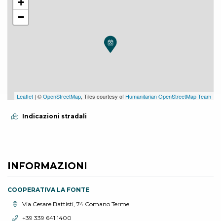
+
−
Leaflet
| ©
OpenStreetMap
, Tiles courtesy of
Humanitarian OpenStreetMap Team
Indicazioni stradali
INFORMAZIONI
COOPERATIVA LA FONTE
Località:
Via Cesare Battisti, 74 Comano Terme
Telefono:
+39 339 641 1400