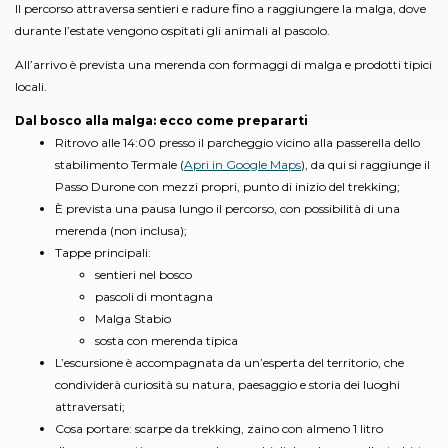
Il percorso attraversa sentieri e radure fino a raggiungere la malga, dove
durante l’estate vengono ospitati gli animali al pascolo.
All’arrivo è prevista una merenda con formaggi di malga e prodotti tipici
locali.
Dal bosco alla malga: ecco come prepararti
Ritrovo alle 14:00 presso il parcheggio vicino alla passerella dello
stabilimento Termale (
Apri in Google Maps
), da qui si raggiunge il
Passo Durone con mezzi propri, punto di inizio del trekking;
È prevista una pausa lungo il percorso, con possibilità di una
merenda (non inclusa);
Tappe principali:
sentieri nel bosco
pascoli di montagna
Malga Stabio
sosta con merenda tipica
L’escursione è accompagnata da un’esperta del territorio, che
condividerà curiosità su natura, paesaggio e storia dei luoghi
attraversati;
Cosa portare: scarpe da trekking, zaino con almeno 1 litro