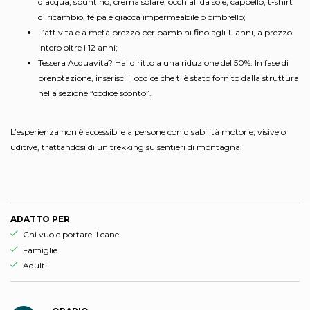
d’acqua, spuntino, crema solare, occhiali da sole, cappello, t-shirt
di ricambio, felpa e giacca impermeabile o ombrello;
L’attività è a metà prezzo per bambini fino agli 11 anni, a prezzo
intero oltre i 12 anni;
Tessera Acquavita? Hai diritto a una riduzione del 50%. In fase di
prenotazione, inserisci il codice che ti è stato fornito dalla struttura
nella sezione “codice sconto”.
L’esperienza non è accessibile a persone con disabilità motorie, visive o
uditive, trattandosi di un trekking su sentieri di montagna.
ADATTO PER
Esperienza adatta per
Chi vuole portare il cane
Esperienza adatta per
Famiglie
Esperienza adatta per
Adulti