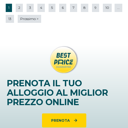
1
2
3
4
5
6
7
8
9
10
...
13
Prossimo
>
PRENOTA IL TUO
ALLOGGIO AL MIGLIOR
PREZZO ONLINE
PRENOTA