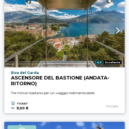
Valutazione:
4.7
Eccellente
Località esperienza
Riva del Garda
ASCENSORE DEL BASTIONE (ANDATA-
RITORNO)
Tre minuti bastano per un viaggio indimenticabile
TICKET
Categoria esperi
Famiglia
9,00 €
da