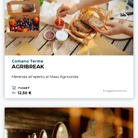
Località esperienza
Comano Terme
AGRIBREAK
Merenda all'aperto al Maso Agriconda.
TICKET
Categoria esperienza
Enogastronomia
12,50 €
da