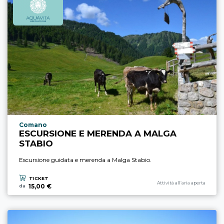
Località esperienza
Comano
ESCURSIONE E MERENDA A MALGA
STABIO
Escursione guidata e merenda a Malga Stabio.
TICKET
Categoria esperienza
Attività all’aria aperta
15,00 €
da