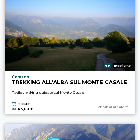
Valutazione:
4.9
Eccellente
Località esperienza
Comano
TREKKING ALL'ALBA SUL MONTE CASALE
Facile trekking guidato sul Monte Casale
TICKET
Categoria esperienza
Attività all’aria aperta
45,00 €
da