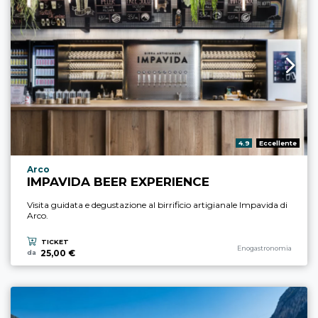
Valutazione:
4.9
Eccellente
Località esperienza
Arco
IMPAVIDA BEER EXPERIENCE
Visita guidata e degustazione al birrificio artigianale Impavida di
Arco.
TICKET
Categoria esperienza
Enogastronomia
25,00 €
da