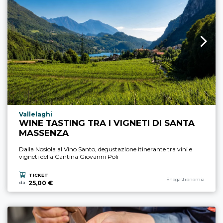
Località esperienza
Vallelaghi
WINE TASTING TRA I VIGNETI DI SANTA
MASSENZA
Dalla Nosiola al Vino Santo, degustazione itinerante tra vini e
vigneti della Cantina Giovanni Poli
TICKET
Categoria esperienza
Enogastronomia
25,00 €
da