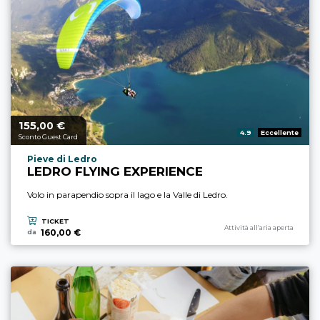
155,
€
Prezzo a partire da
00
Valutazione:
4.9
Eccellente
Sconto Guest Card
Località esperienza
Pieve di Ledro
LEDRO FLYING EXPERIENCE
Volo in parapendio sopra il lago e la Valle di Ledro.
TICKET
Categoria esperienza
Attività all’aria aperta
160,00 €
da