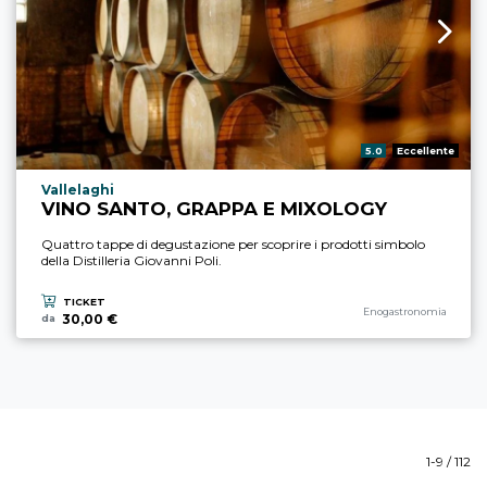
Valutazione:
5.0
Eccellente
Località esperienza
Vallelaghi
VINO SANTO, GRAPPA E MIXOLOGY
Quattro tappe di degustazione per scoprire i prodotti simbolo
della Distilleria Giovanni Poli.
TICKET
Categoria esperienza
Enogastronomia
30,00 €
da
1-9 / 112