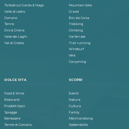
Torbole sul Garda & Nago
Mountain bike
Valle di Ledro
Gravel
Comano
Bici da Corsa
Tenno
Trekking
Dro & Drena
Climbing
Valle dei Laghi
Vie ferrate
Val di Gresta
Trail running
Windsurf
Vela
Canyoning
DOLCE VITA
SCOPRI
Food & Wine
Eventi
Ristoranti
Natura
Prodotti tipici
Cultura
Spiagge
Family
Benessere
Merchandising
Terme di Comano
Sostenibilità