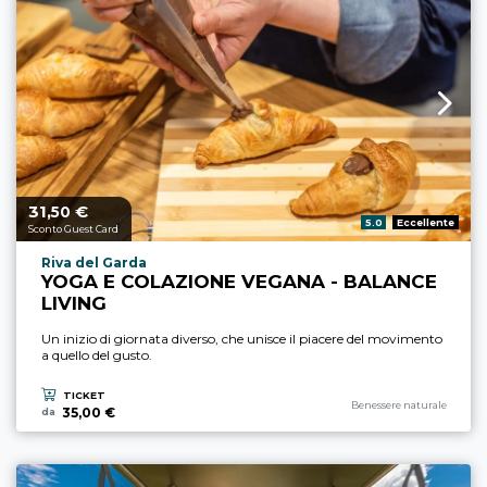
31,
€
Prezzo a partire da
50
Valutazione:
5.0
Eccellente
Sconto Guest Card
Località esperienza
Riva del Garda
YOGA E COLAZIONE VEGANA - BALANCE
LIVING
Un inizio di giornata diverso, che unisce il piacere del movimento
a quello del gusto.
TICKET
Categoria esperienza
Benessere naturale
35,00 €
da