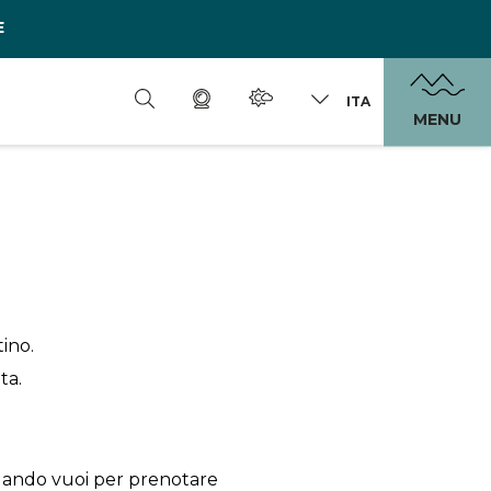
E
ITA
MENU
tino.
ta.
uando vuoi per prenotare