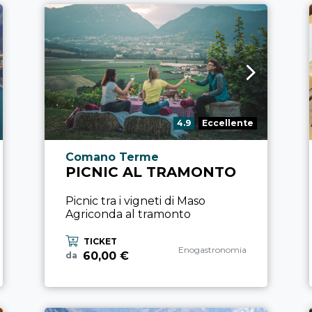
Valutazione:
4.9
Eccellente
Località esperienza
Comano Terme
PICNIC AL TRAMONTO
Picnic tra i vigneti di Maso
Agriconda al tramonto
TICKET
Categoria esperienza
Enogastronomia
60,00 €
da