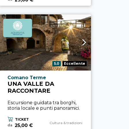
Valutazione:
5.0
Eccellente
Località esperienza
Comano Terme
UNA VALLE DA
RACCONTARE
Escursione guidata tra borghi,
storia locale e punti panoramici.
TICKET
Categoria esperienza
Cultura & tradizioni
25,00 €
da