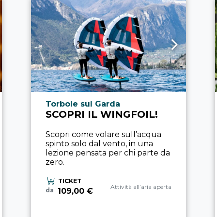
Località esperienza
Torbole sul Garda
SCOPRI IL WINGFOIL!
Scopri come volare sull’acqua
spinto solo dal vento, in una
lezione pensata per chi parte da
zero.
TICKET
Categoria esperienza
Attività all’aria aperta
109,00 €
da