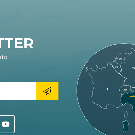
TTER
ato