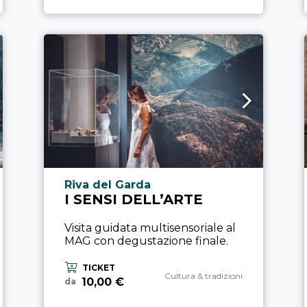
Località esperienza
Riva del Garda
I SENSI DELL’ARTE
Visita guidata multisensoriale al
MAG con degustazione finale.
TICKET
Categoria esperienza
Cultura & tradizioni
10,00 €
da