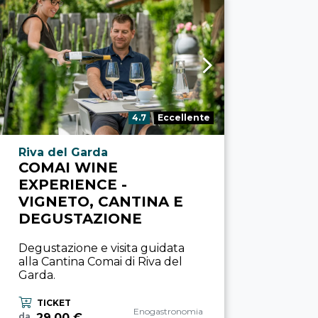
Valutazione:
4.7
Eccellente
Località esperienza
Riva del Garda
COMAI WINE
EXPERIENCE -
VIGNETO, CANTINA E
DEGUSTAZIONE
Degustazione e visita guidata
alla Cantina Comai di Riva del
Garda.
TICKET
Categoria esperienza
Enogastronomia
29,00 €
da