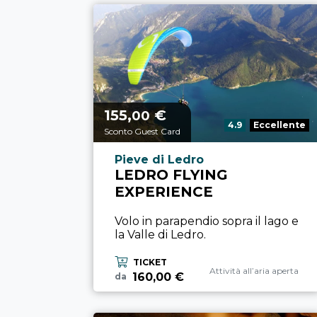
155,
€
Prezzo a partire da
00
Valutazione:
4.9
Eccellente
Sconto Guest Card
Località esperienza
Pieve di Ledro
LEDRO FLYING
EXPERIENCE
Volo in parapendio sopra il lago e
la Valle di Ledro.
TICKET
Categoria esperienza
Attività all’aria aperta
160,00 €
da