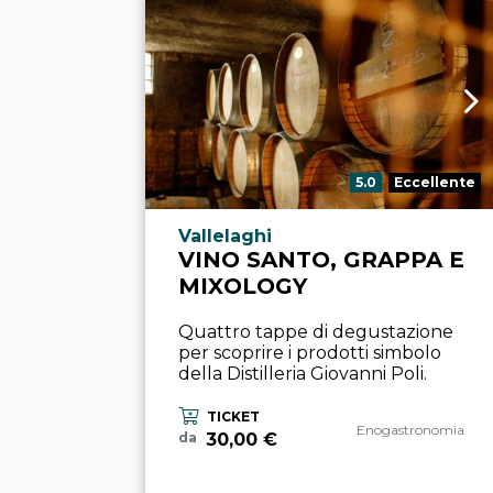
Valutazione:
5.0
Eccellente
Località esperienza
Vallelaghi
VINO SANTO, GRAPPA E
MIXOLOGY
Quattro tappe di degustazione
per scoprire i prodotti simbolo
della Distilleria Giovanni Poli.
TICKET
Categoria esperienza
Enogastronomia
30,00 €
da