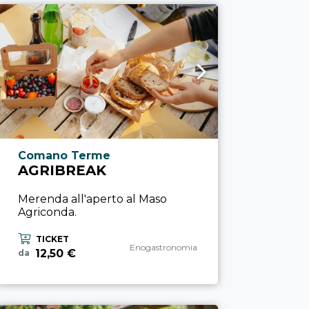
Località esperienza
Comano Terme
AGRIBREAK
Merenda all'aperto al Maso
Agriconda.
TICKET
Categoria esperienza
Enogastronomia
12,50 €
da