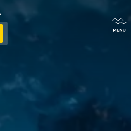
E
MENU