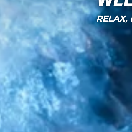
Wel
RELAX,