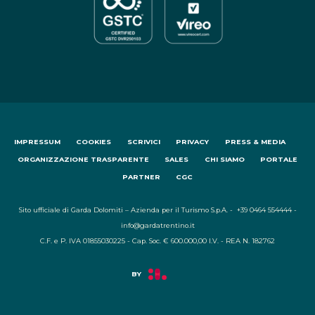
IMPRESSUM
COOKIES
SCRIVICI
PRIVACY
PRESS & MEDIA
ORGANIZZAZIONE TRASPARENTE
SALES
CHI SIAMO
PORTALE
PARTNER
CGC
Sito ufficiale di Garda Dolomiti – Azienda per il Turismo S.p.A. - +39 0464 554444 -
info@gardatrentino.it
C.F. e P. IVA 01855030225 - Cap. Soc. € 600.000,00 I.V. - REA N. 182762