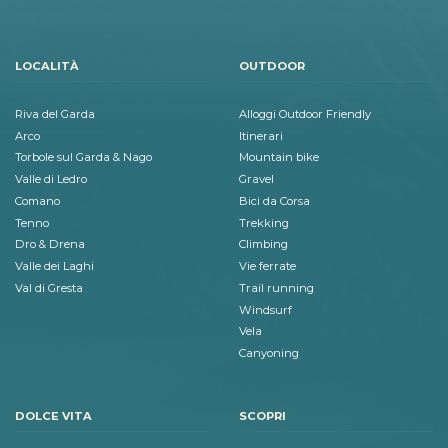
LOCALITÀ
OUTDOOR
Riva del Garda
Alloggi Outdoor Friendly
Arco
Itinerari
Torbole sul Garda & Nago
Mountain bike
Valle di Ledro
Gravel
Comano
Bici da Corsa
Tenno
Trekking
Dro & Drena
Climbing
Valle dei Laghi
Vie ferrate
Val di Gresta
Trail running
Windsurf
Vela
Canyoning
DOLCE VITA
SCOPRI