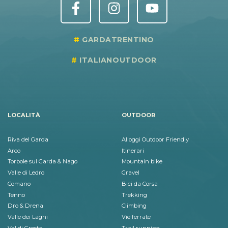
GARDATRENTINO
ITALIANOUTDOOR
LOCALITÀ
OUTDOOR
Riva del Garda
Alloggi Outdoor Friendly
Arco
Itinerari
Torbole sul Garda & Nago
Mountain bike
Valle di Ledro
Gravel
Comano
Bici da Corsa
Tenno
Trekking
Dro & Drena
Climbing
Valle dei Laghi
Vie ferrate
Val di Gresta
Trail running