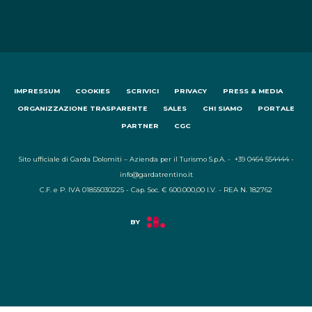
IMPRESSUM
COOKIES
SCRIVICI
PRIVACY
PRESS & MEDIA
ORGANIZZAZIONE TRASPARENTE
SALES
CHI SIAMO
PORTALE
PARTNER
CGC
Sito ufficiale di Garda Dolomiti – Azienda per il Turismo S.p.A. - +39 0464 554444 -
info@gardatrentino.it
C.F. e P. IVA 01855030225 - Cap. Soc. € 600.000,00 I.V. - REA N. 182762