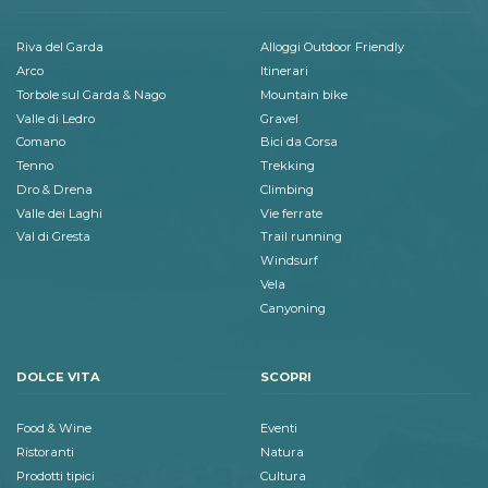
Riva del Garda
Alloggi Outdoor Friendly
Arco
Itinerari
Torbole sul Garda & Nago
Mountain bike
Valle di Ledro
Gravel
Comano
Bici da Corsa
Tenno
Trekking
Dro & Drena
Climbing
Valle dei Laghi
Vie ferrate
Val di Gresta
Trail running
Windsurf
Vela
Canyoning
DOLCE VITA
SCOPRI
Food & Wine
Eventi
Ristoranti
Natura
Prodotti tipici
Cultura