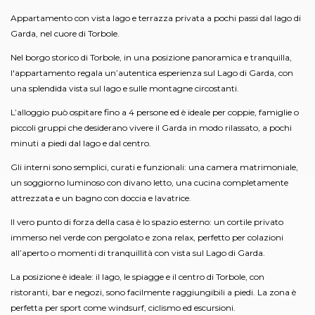
Appartamento con vista lago e terrazza privata a pochi passi dal lago di
Garda, nel cuore di Torbole.
Nel borgo storico di Torbole, in una posizione panoramica e tranquilla,
l'appartamento regala un’autentica esperienza sul Lago di Garda, con
una splendida vista sul lago e sulle montagne circostanti.
L’alloggio può ospitare fino a 4 persone ed è ideale per coppie, famiglie o
piccoli gruppi che desiderano vivere il Garda in modo rilassato, a pochi
minuti a piedi dal lago e dal centro.
Gli interni sono semplici, curati e funzionali: una camera matrimoniale,
un soggiorno luminoso con divano letto, una cucina completamente
attrezzata e un bagno con doccia e lavatrice.
Il vero punto di forza della casa è lo spazio esterno: un cortile privato
immerso nel verde con pergolato e zona relax, perfetto per colazioni
all’aperto o momenti di tranquillità con vista sul Lago di Garda.
La posizione è ideale: il lago, le spiagge e il centro di Torbole, con
ristoranti, bar e negozi, sono facilmente raggiungibili a piedi. La zona è
perfetta per sport come windsurf, ciclismo ed escursioni.