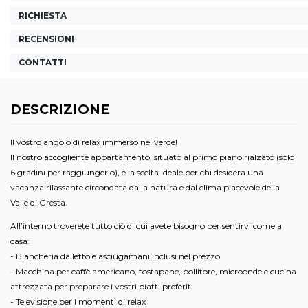
RICHIESTA
RECENSIONI
CONTATTI
DESCRIZIONE
Il vostro angolo di relax immerso nel verde!
Il nostro accogliente appartamento, situato al primo piano rialzato (solo
6 gradini per raggiungerlo), è la scelta ideale per chi desidera una
vacanza rilassante circondata dalla natura e dal clima piacevole della
Valle di Gresta.
All’interno troverete tutto ciò di cui avete bisogno per sentirvi come a
casa:
- Biancheria da letto e asciugamani inclusi nel prezzo
- Macchina per caffè americano, tostapane, bollitore, microonde e cucina
attrezzata per preparare i vostri piatti preferiti
- Televisione per i momenti di relax