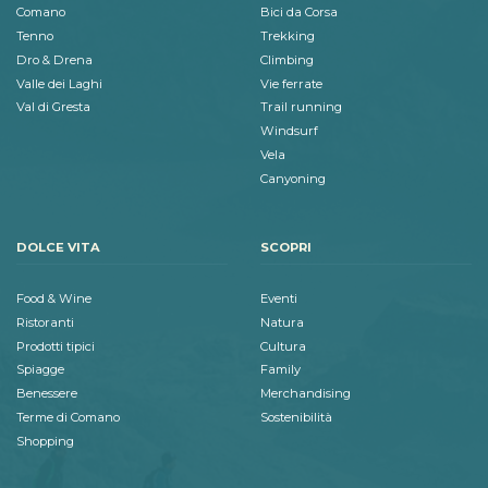
Comano
Bici da Corsa
Tenno
Trekking
Dro & Drena
Climbing
Valle dei Laghi
Vie ferrate
Val di Gresta
Trail running
Windsurf
Vela
Canyoning
DOLCE VITA
SCOPRI
Food & Wine
Eventi
Ristoranti
Natura
Prodotti tipici
Cultura
Spiagge
Family
Benessere
Merchandising
Terme di Comano
Sostenibilità
Shopping