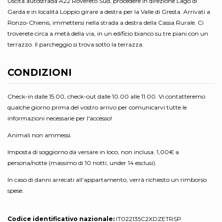
Uscita autostrada A22 Rovereto Sud, procedere in direzione Lago di
Garda e in località Loppio girare a destra per la Valle di Gresta. Arrivati a
Ronzo-Chienis, immettersi nella strada a destra della Cassa Rurale. Ci
troverete circa a metà della via, in un edificio bianco su tre piani con un
terrazzo. Il parcheggio si trova sotto la terrazza.
CONDIZIONI
Check-in dalle 15.00, check-out dalle 10.00 alle 11.00. Vi contatteremo
qualche giorno prima del vostro arrivo per comunicarvi tutte le
informazioni necessarie per l'accesso!
Animali non ammessi.
Imposta di soggiorno da versare in loco, non inclusa. 1,00€ a
persona/notte (massimo di 10 notti, under 14 esclusi).
In caso di danni arrecati all'appartamento, verrà richiesto un rimborso
spese.
Codice identificativo nazionale:
IT022135C2XDZETRSP