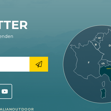
TTER
fenden
TALIANOUTDOOR