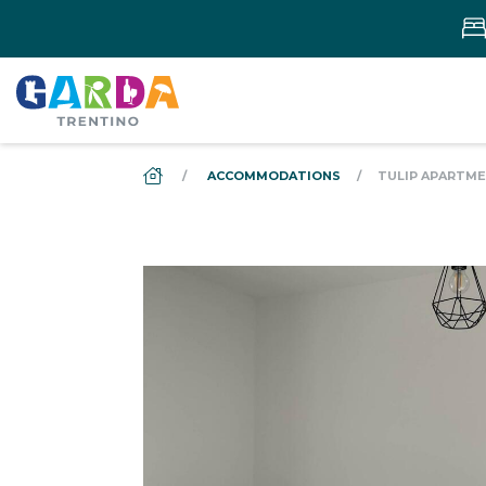
DS_BREADCRUMB.HOME
ACCOMMODATIONS
TULIP APARTM