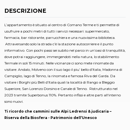
DESCRIZIONE
L’appartamento è situato al centro di Comano Terme e ti permette di
usufruire a pochi metri di tutti i servizi necessari: supermercato,
farmacia, bar ristorante, parrucchiera e una nuovissima biblioteca.
Attraversando solo la strada c’è la stazione autocorriere e il punto
informativo. Con pochi passi sei subito nel parco in un’oasi di tranquillità,
dove potrai raggiungere, immergendoti nella natura, lo stabilimento
Termale in soli 15 minuti. Nelle vicinanze ci sono mete rinomate da
visitare: Andalo, Molveno con il suo lago il piu’ bello d’Italia, Madonna di
Campiglio, lago di Tenno, la rinomata e famosa Riva del Garda. Da
visitare i Borghi più Belli d’Italia quali la località di Rango a Bleggio
Superiore, San Lorenzo Dorsino e Canale di Tenno. Ristrutturato nel
2023 tramite Superbonus 110%. Pertanto infissi e altre parti all'interno
sono nuovi.
Ti ricordo che cammini sulle Alpi Ledrensi & judicaria –
Riserva della Biosfera - Patrimonio dell’Unesco