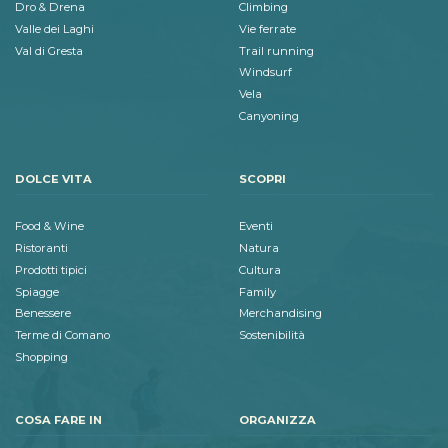
Dro & Drena
Climbing
Valle dei Laghi
Vie ferrate
Val di Gresta
Trail running
Windsurf
Vela
Canyoning
DOLCE VITA
SCOPRI
Food & Wine
Eventi
Ristoranti
Natura
Prodotti tipici
Cultura
Spiagge
Family
Benessere
Merchandising
Terme di Comano
Sostenibilità
Shopping
COSA FARE IN
ORGANIZZA