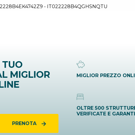
2228B4EK4742Z9 - IT022228B4QGHSNQTU
 TUO
L MIGLIOR
MIGLIOR PREZZO ONL
LINE
OLTRE 500 STRUTTUR
VERIFICATE E GARANT
PRENOTA