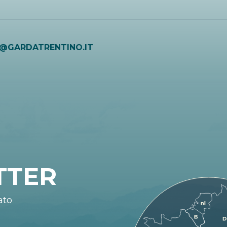
O@GARDATRENTINO.IT
TTER
ato