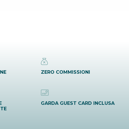
INE
ZERO COMMISSIONI
E
GARDA GUEST CARD INCLUSA
ITE