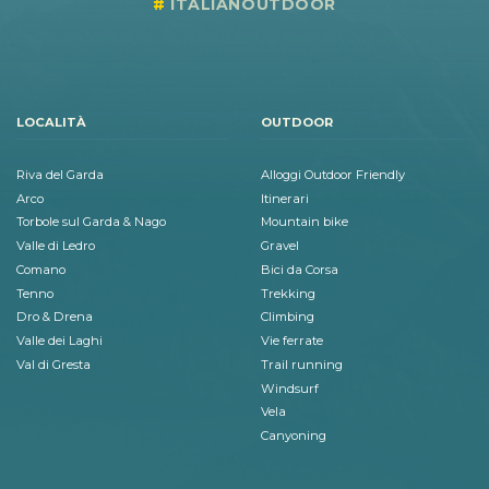
ITALIANOUTDOOR
LOCALITÀ
OUTDOOR
Riva del Garda
Alloggi Outdoor Friendly
Arco
Itinerari
Torbole sul Garda & Nago
Mountain bike
Valle di Ledro
Gravel
Comano
Bici da Corsa
Tenno
Trekking
Dro & Drena
Climbing
Valle dei Laghi
Vie ferrate
Val di Gresta
Trail running
Windsurf
Vela
Canyoning