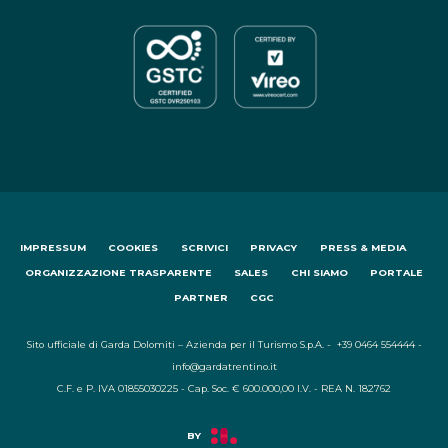
IMPRESSUM
COOKIES
SCRIVICI
PRIVACY
PRESS & MEDIA
ORGANIZZAZIONE TRASPARENTE
SALES
CHI SIAMO
PORTALE
PARTNER
CGC
Sito ufficiale di Garda Dolomiti – Azienda per il Turismo S.p.A. - +39 0464 554444 -
info@gardatrentino.it
C.F. e P. IVA 01855030225 - Cap. Soc. € 600.000,00 I.V. - REA N. 182762