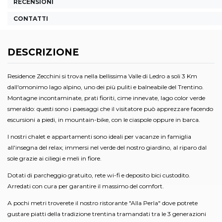
RECENSIONI
CONTATTI
DESCRIZIONE
Residence Zecchini si trova nella bellissima Valle di Ledro a soli 3 Km
dall'omonimo lago alpino, uno dei più puliti e balneabile del Trentino.
Montagne incontaminate, prati fioriti, cime innevate, lago color verde
smeraldo: questi sono i paesaggi che il visitatore può apprezzare facendo
escursioni a piedi, in mountain-bike, con le ciaspole oppure in barca.
I nostri chalet e appartamenti sono ideali per vacanze in famiglia
all'insegna del relax; immersi nel verde del nostro giardino, al riparo dal
sole grazie ai ciliegi e meli in fiore.
Dotati di parcheggio gratuito, rete wi-fi e deposito bici custodito.
Arredati con cura per garantire il massimo del comfort.
A pochi metri troverete il nostro ristorante "Alla Perla" dove potrete
gustare piatti della tradizione trentina tramandati tra le 3 generazioni