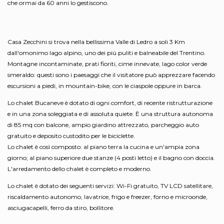
che ormai da 60 anni lo gestiscono.
Casa Zecchini si trova nella bellissima Valle di Ledro a soli 3 Km
dall'omonimo lago alpino, uno dei più puliti e balneabile del Trentino.
Montagne incontaminate, prati fioriti, cime innevate, lago color verde
smeraldo: questi sono i paesaggi che il visitatore può apprezzare facendo
escursioni a piedi, in mountain-bike, con le ciaspole oppure in barca.
Lo chalet Bucaneve è dotato di ogni comfort, di recente ristrutturazione
e in una zona soleggiata e di assoluta quiete. È una struttura autonoma
di 85 mq con balcone, ampio giardino attrezzato, parcheggio auto
gratuito e deposito custodito per le biciclette.
Lo chalet è così composto: al piano terra la cucina e un'ampia zona
giorno; al piano superiore due stanze (4 posti letto) e il bagno con doccia.
L'arredamento dello chalet è completo e moderno.
Lo chalet è dotato dei seguenti servizi: Wi-Fi gratuito, TV LCD satellitare,
riscaldamento autonomo, lavatrice, frigo e freezer, forno e microonde,
asciugacapelli, ferro da stiro, bollitore.