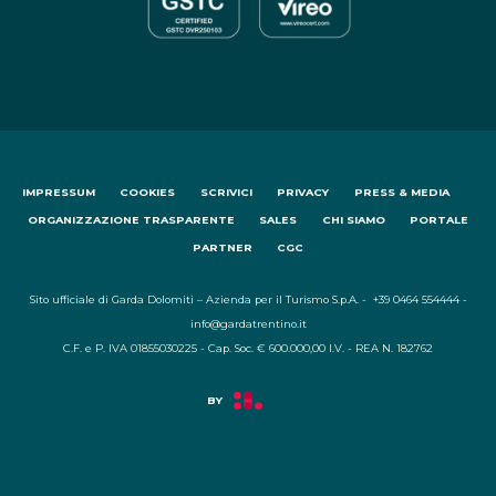
IMPRESSUM
COOKIES
SCRIVICI
PRIVACY
PRESS & MEDIA
ORGANIZZAZIONE TRASPARENTE
SALES
CHI SIAMO
PORTALE
PARTNER
CGC
Sito ufficiale di Garda Dolomiti – Azienda per il Turismo S.p.A. - +39 0464 554444 -
info@gardatrentino.it
C.F. e P. IVA 01855030225 - Cap. Soc. € 600.000,00 I.V. - REA N. 182762