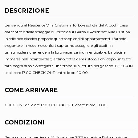
DESCRIZIONE
Benvenuti al Residence Villa Cristina a Torbole sul Garda! A pochi passi
dal centro e dalla spiaggia di Torbole sul Garda il Residence Villa Cristina
in stile neo classico propone quattro splendidi appartamenti. L'arredo
elegante e il moderno confort sapranno accogliere gli ospiti in
un'atmosfera che renderà la loro vacanza indimenticabile. La piscina
immersa nell'incantevole giardino potrà dare ristoro a chi dopo un tuffo
farà bagni di sole o sceglierà una tranquilla lettura nel gazebo. CHECK IN
: dalle ore 17.00 CHECK OUT: entro le ore 10.00.
COME ARRIVARE
CHECK IN : dalle ore 17.00 CHECK OUT: entro le ore 10.00.
CONDIZIONI
Per soggiorni a partire dal 1° Novembre 2015 è prevista l’introduzione