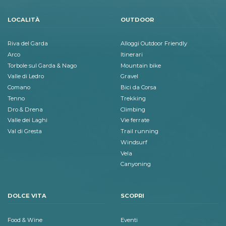
LOCALITÀ
OUTDOOR
Riva del Garda
Alloggi Outdoor Friendly
Arco
Itinerari
Torbole sul Garda & Nago
Mountain bike
Valle di Ledro
Gravel
Comano
Bici da Corsa
Tenno
Trekking
Dro & Drena
Climbing
Valle dei Laghi
Vie ferrate
Val di Gresta
Trail running
Windsurf
Vela
Canyoning
DOLCE VITA
SCOPRI
Food & Wine
Eventi