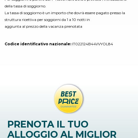
della tassa di soggiorno.
La tassa di soggiorno è un importo che dovrà essere pagato presso la
struttura ricettiva per soggiorni da 1 a 10 notti in
aggiunta al prezzo della vacanza prenotata
Codice identificativo nazionale:
IT022124B44VVYOL84
PRENOTA IL TUO
ALLOGGIO AL MIGLIOR